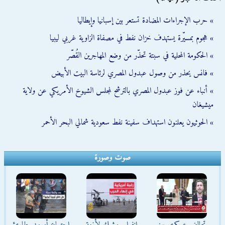
» حرب الإجراءات المضادة تستعر بين إسبانيا وإيطاليا
» هجوم بمسيّرة يستهدف خزان نفط في مصفاة الزاوية غربي ليبيا
» الحكومة المحلية في سبتة تحذّر من وضع المهاجرين القُصّر
» فانس يحذر من وصول عبدول المصري لرئاسة البيت الأبيض
» أنباء عن فوز عبدول المصري بالترشح لمجلس الشيوخ الأمريكي عن ولاية
ميشيغان
» الحوثيون يعلنون استهداف سفينة نفط سعودية شمالي البحر الأحمر
صوت وصورة