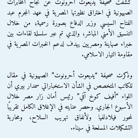
كشفت صحيفة يديعوت أحرونوت عن نجاح المخابرات
الصهيونية في اختراق نظيرتها المصرية في عهد المجرم عبد
الفتاح السيسي وزير الدفاع بصورة رسمية؛ من خلال
التنسيق الأمني المباشر، والذي تم عبر سلسلة لقاءات بين
خبراء صهاينة ومصريين يهدف لدعم الخبرات المصرية في
مقاومة التيار الاسلامي.
وذكرت صحيفة “يديعوت أحرونوت” الصهيونية في مقال
للكاتب المتخصص في الشأن الاستخباراتي سمدار بيري أن
اللواء “أفيف كوخ آفي” رئيس أمان زار مصر خلال
الأسبوع الجاري, وحصر عنايته في الإغلاق الكامل تقريبًا
لمحور فيلادلفيا ولأنفاق تهريب السلاح، ومحاربة
التشكيلات المسلحة في سيناء.