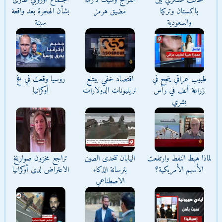
تحالف عسكري بين
انفراج وشيك لأزمة
اجتماع أوروبي طارئ
باكستان وتركيا
مضيق هرمز
بشأن الهجرة بعد واقعة
والسعودية
سبتة
طبيب عراقي ينجح في
اقتصاد خفي يبتلع
روسيا وقعت في فخ
زراعة أنف في رأس
تريليونات الدولارات
أوكرانيا
بشري
لماذا هبط النفط وارتفعت
اليابان تتحدى الصين
تراجع مخزون صواريخ
الأسهم الأمريكية؟
بترسانة الذكاء
الاعتراض لدى أوكرانيا
الاصطناعي