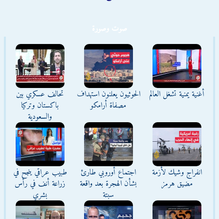
صوت وصورة
أغنية يمنية تشغل العالم
الحوثيون يعلنون استهداف
تحالف عسكري بين
مصفاة أرامكو
باكستان وتركيا
والسعودية
انفراج وشيك لأزمة
اجتماع أوروبي طارئ
طبيب عراقي ينجح في
مضيق هرمز
بشأن الهجرة بعد واقعة
زراعة أنف في رأس
سبتة
بشري