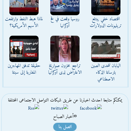
اقتصاد خفي يبتلع
روسيا وقعت في فخ
لماذا هبط النفط وارتفعت
تريليونات الدولارات
أوكرانيا
الأسهم الأمريكية؟
اليابان تتحدى الصين
تراجع مخزون صواريخ
حقيقة تدفق المهاجرين
بترسانة الذكاء
الاعتراض لدى أوكرانيا
المغاربة إلى سبتة
الاصطناعي
يمكنكم متابعة احدث اخبارنا عن طريق شبكات التواصل الاجتماعى المختلفة
®أخبار الصباح
اتصل بنا