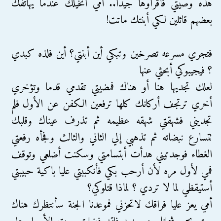
هذه وصيتي فأقرأوها جيداً.. أمي أتخيلك عندما يهاتفك
بعضهم قائلين لكي أبنتك ماتت!
فتجري مسرعه تصرخين وتبكي أين أبنتي؟ أين فلذه كبدي
؟ فيجيبوكي أبحثي عنها
لعلك تجديها هنا أو هناك فمضيتي تقدمي قدما وتؤخري
أخري ترتجف أركانك كلها ترفعين الكفن عن الأول فلم
تجديني فشهقتي شهقه عظيمه ثم تذرف عيناك وقلبك
تتسارع نبضاته ثم تذهبي إلي الثاني والثالث وفجأه رفعتي
الغطاء فوجدتيني هدأت أبتسامتي وسكنت أضلعي وتوقف
فمي لأول مره لأن أرحب بكي فأنكببتي عليا باكية حبيبتي
أستيقظي لما لا تردي ؟ لماذا قتلوكي؟
أمي يعز عليا فراقك لاتحزني فموعدنا الجنة سأنتظرك هناك