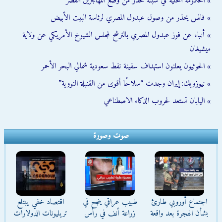
» الحكومة المحلية في سبتة تحذّر من وضع المهاجرين القُصّر
» فانس يحذر من وصول عبدول المصري لرئاسة البيت الأبيض
» أنباء عن فوز عبدول المصري بالترشح لمجلس الشيوخ الأمريكي عن ولاية
ميشيغان
» الحوثيون يعلنون استهداف سفينة نفط سعودية شمالي البحر الأحمر
» نيوزويك: إيران وجدت “سلاحًا أقوى من القنبلة النووية”
» اليابان تستعد لحروب الذكاء الاصطناعي
صوت وصورة
اجتماع أوروبي طارئ
طبيب عراقي ينجح في
اقتصاد خفي يبتلع
بشأن الهجرة بعد واقعة
زراعة أنف في رأس
تريليونات الدولارات