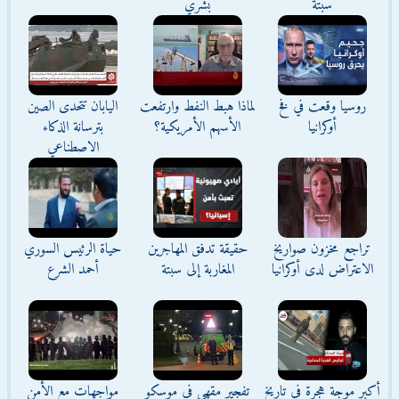
سبتة
بشري
روسيا وقعت في فخ
لماذا هبط النفط وارتفعت
اليابان تتحدى الصين
أوكرانيا
الأسهم الأمريكية؟
بترسانة الذكاء
الاصطناعي
تراجع مخزون صواريخ
حقيقة تدفق المهاجرين
حياة الرئيس السوري
الاعتراض لدى أوكرانيا
المغاربة إلى سبتة
أحمد الشرع
أكبر موجة هجرة في تاريخ
تفجير مقهى في موسكو
مواجهات مع الأمن