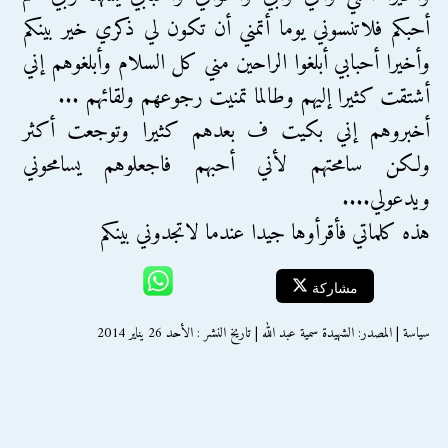
أحبكم فلاتنسوني يوما أتمني أن تكون لي ذكري خير بينكم
وأخيرا أحبابي أبلغوا الراحين مني كل السلام وأبلغوهم إني
أشتقت كثيرا إليهم وطالما تمنيت رجوعهم ولقائهم ...
أخبروهم إني بكيت ف بعدهم كثيرا وتوجعت أكثر
ولكن سامحتهم لأني أحبهم فاجعلوهم يسامحوني
ويدعولي....
هذه كلماتي فأقرأوها جيدا عندما لاتجدوني بينكم
مشاركة
سياسة | المصدر: الشهيدة سمية عبد الله | تاريخ النشر : الأحد 26 يناير 2014