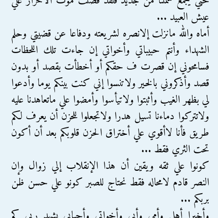
حتي يجمع شملنا من جديد فلقد فضلت موت الأحرار علي
عيش العبيد ...
أماه والله مانزلت إلانصره لشريعته ودفاعا عن قضيتي وحلم
الشهداء وأنتم حبيباتي وأخواتي إن جاءت تلك اللحظات
فسامحوني إن قصرت ف حقكم أو أخطأت بقصد أو بدون
قصد وأذكروني بالخير ولاتنسوا إني كنت بينكم يوما وأدعوا
لي بظهر الغيب وأثبتوا ولاتيأسوا وأمضوا علي ماتعاهدنا عليه
ولاتتركوا دماءنا تسيل هدرا ولاتجعلوا للحزن أن يعرف لكم
طريق فأنا لاأقوي علي أختراق الحزن قلوبكم بعد أن أكون
تحت الثري فقط ...
كونوا علي ثقه ويقين أن هذا الإنقلاب إلي زوال وإن
النصر قادم لامحاله فقط نحتاج للصبر كونو علي حسن ظن
بربكم ...
وأخيرا أهلي وأمي وأبي وأخواتي وأحبابي يشهد ربي كم