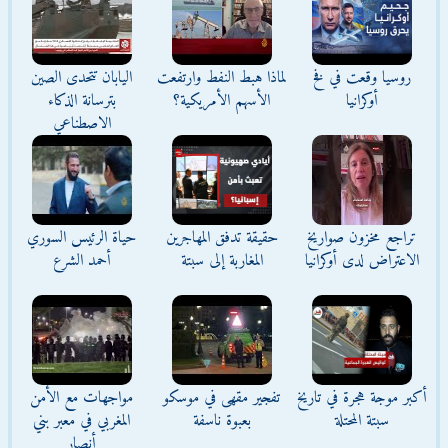
روسيا وقعت في فخ
لماذا هبط النفط وارتفعت
اليابان تتحدى الصين
أوكرانيا
الأسهم الأمريكية؟
بترسانة الذكاء
الاصطناعي
تراجع مخزون صواريخ
حقيقة تدفق المهاجرين
حياة الرئيس السوري
الاعتراض لدى أوكرانيا
المغاربة إلى سبتة
أحمد الشرع
أكبر موجة هجرة في تاريخ
تفجير مقهى في موسكو
مواجهات مع الأمن
سبتة المحتلة
بعبوة ناسفة
المغربي في معبر بني
أنصار