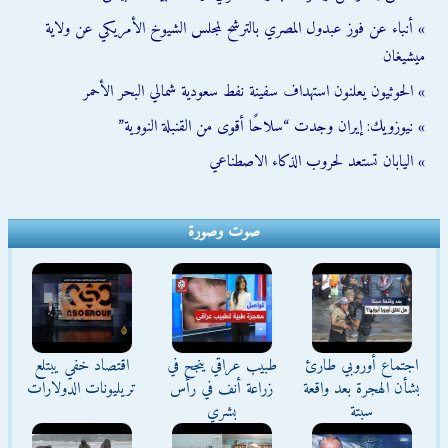
» أنباء عن فوز عبدول المصري بالترشح لمجلس الشيوخ الأمريكي عن ولاية
ميشيغان
» الحوثيون يعلنون استهداف سفينة نفط سعودية شمالي البحر الأحمر
» نيوزويك: إيران وجدت “سلاحًا أقوى من القنبلة النووية”
» اليابان تستعد لحروب الذكاء الاصطناعي
صوت وصورة
اجتماع أوروبي طارئ
طبيب عراقي ينجح في
اقتصاد خفي يبتلع
بشأن الهجرة بعد واقعة
زراعة أنف في رأس
تريليونات الدولارات
سبتة
بشري