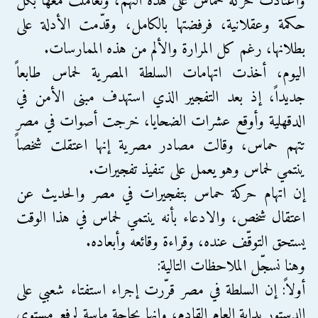
واعتادت حركة حماس على هذه التهم، وتعاملت معها بكل
حكمة وعقلانية، فرفضتها بالكامل، وقدّمت الأدلة على
بطلانها، رغم كل المرارة والألم من هذه الممارسات.
اليوم، أخذت اتهامات السلطة المصرية لحماس طابعاً
جديداً، إذ بعد التفجير الذي استهدف مبنى الأمن في
الدقهلية وأوقع عشرات الضحايا، خرجت أصوات في مصر
تتهم حماس، وقالت مصادر مصرية إنها اعتقلت شخصاً
ينتمي لحماس وهو يعمل على تنفيذ تفجيرات.
إن اتهام حركة حماس بتفجيرات في مصر والحديث عن
اعتقال شخص، والادعاء بأنه ينتمي لحماس في هذا الوقت
يستحق التوقّف عنده، وقراءة وقائعه وأبعاده.
وهنا نسجّل الملاحظات التالية:
أولاً: إن السلطة في مصر قرّرت إجراء استفتاء شعبي على
الدستور بداية العام القادم، وإنها بحاجة ماسة لرفع مستوى