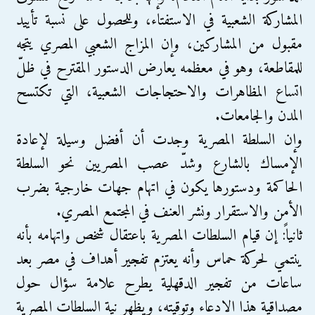
المشاركة الشعبية في الاستفتاء، وللحصول على نسبة تأييد
مقبول من المشاركين، وإن المزاج الشعبي المصري يتجه
للمقاطعة، وهو في معظمه يعارض الدستور المقترح في ظلّ
اتساع المظاهرات والاحتجاجات الشعبية، التي تكتسح
المدن والجامعات.
وإن السلطة المصرية وجدت أن أفضل وسيلة لإعادة
الإمساك بالشارع وشدّ عصب المصريين نحو السلطة
الحاكمة ودستورها يكون في اتهام جهات خارجية بضرب
الأمن والاستقرار ونشر العنف في المجتمع المصري.
ثانياً: إن قيام السلطات المصرية باعتقال شخص واتهامه بأنه
ينتمي لحركة حماس وأنه يعتزم تفجير أهداف في مصر بعد
ساعات من تفجير الدقهلية يطرح علامة سؤال حول
مصداقية هذا الادعاء وتوقيته، ويظهر نية السلطات المصرية