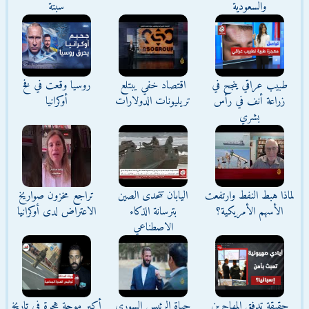
والسعودية
سبتة
طبيب عراقي ينجح في
اقتصاد خفي يبتلع
روسيا وقعت في فخ
زراعة أنف في رأس
تريليونات الدولارات
أوكرانيا
بشري
لماذا هبط النفط وارتفعت
اليابان تتحدى الصين
تراجع مخزون صواريخ
الأسهم الأمريكية؟
بترسانة الذكاء
الاعتراض لدى أوكرانيا
الاصطناعي
حقيقة تدفق المهاجرين
حياة الرئيس السوري
أكبر موجة هجرة في تاريخ