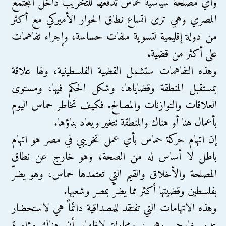
وأي مصلحة سياسية لحماس تدفعها للتخريب داخل المجتمع
المصري وهي ترى اتساع نطاق الحوار الأميركي مع أكثر
من دولة إقليمية لتسوية ملفات حساسة، وإجراء تفاهمات
على أكثر من قضية.
وهذه التفاهمات ستشمل القضية الفلسطينية، ولها علاقة
بمستقبل المنطقة وقضاياها، وشكل الحكم فيها، ومستوى
العلاقات والتوازنات والمصالح. فكيف تخاطر حماس اليوم
بأعمال هنا أو هناك والمنطقة تتغير ويعاد بناؤها.
إن اتهام حركة حماس بأي عمل تخريبي في مصر هو اتهام
باطل لا أساس له من الصحة، وهو خارج عن نطاق
المصلحة والأخلاق والقيم التي تعتمدها حماس، وهو يضرّ
بفلسطين وقضيتها أكثر مما يضرّ بمصر وشعبها.
وهذه الاتهامات التي تفتقد للمصداقية دائماً هي لاستحضار
عدو خارجي وهمي، ومحاولة لإظهار أن هناك مؤامرة