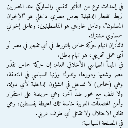
في إحداث نوع من التأثير النفسي والسلوكي عند المصريين
لربط انفجار الدقهلية بعامل مصري داخلي هو "الإخوان
المسلمون"، وعامل خارجي هو الفلسطينيين، وعامل إخواني
حمساوي مشترك.
ثالثاً: إن اتهام حركة حماس بالتورط في أي تفجير في مصر أو
أي عمل تخريبي، هو اتهام باطل.
في المبدأ السياسي الأخلاقي العام: إن حركة حماس تقدّر
مصر وشعبها ودورها، وتدرك وزنها السياسي في المنطقة،
وهي (حماس) لا تتدخل في الشؤون الداخلية لأي دولة،
ولا تقف مع محور ضدّ آخر، وهي حريصة على استقرار
وأمن المجتمعات العربية خاصة تلك المحيطة بفلسطين، وهي
تقاتل الاحتلال ولا تقاتل أي طرف عربي.
في المصلحة السياسية: