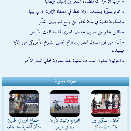
» حرب الإجراءات المضادة تستعر بين إسبانيا وإيطاليا
» هجوم بمسيّرة يستهدف خزان نفط في مصفاة الزاوية غربي ليبيا
» الحكومة المحلية في سبتة تحذّر من وضع المهاجرين القُصّر
» فانس يحذر من وصول عبدول المصري لرئاسة البيت الأبيض
» أنباء عن فوز عبدول المصري بالترشح لمجلس الشيوخ الأمريكي عن ولاية
ميشيغان
» الحوثيون يعلنون استهداف سفينة نفط سعودية شمالي البحر الأحمر
صوت وصورة
تحالف عسكري بين
انفراج وشيك لأزمة
اجتماع أوروبي طارئ
باكستان وتركيا
مضيق هرمز
بشأن الهجرة بعد واقعة