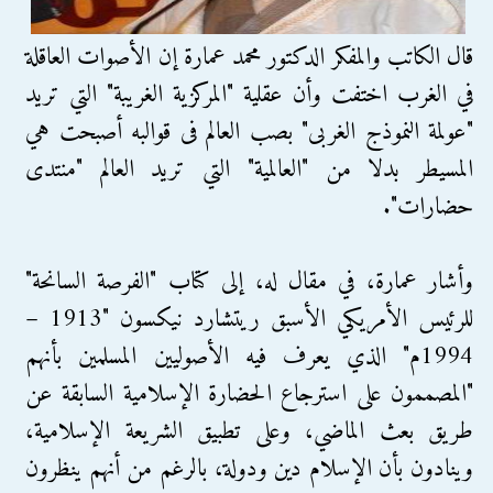
قال الكاتب والمفكر الدكتور محمد عمارة إن الأصوات العاقلة
في الغرب اختفت وأن عقلية "المركزية الغريبة" التي تريد
"عولمة النموذج الغربى" بصب العالم فى قوالبه أصبحت هي
المسيطر بدلا من "العالمية" التي تريد العالم "منتدى
حضارات".
وأشار عمارة، في مقال له، إلى كتاب "الفرصة السانحة"
للرئيس الأمريكي الأسبق ريتشارد نيكسون "1913 –
1994م" الذي يعرف فيه الأصوليين المسلمين بأنهم
"المصممون على استرجاع الحضارة الإسلامية السابقة عن
طريق بعث الماضي، وعلى تطبيق الشريعة الإسلامية،
وينادون بأن الإسلام دين ودولة، بالرغم من أنهم ينظرون