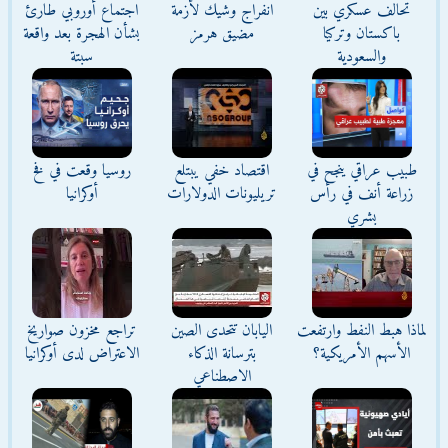
تحالف عسكري بين
انفراج وشيك لأزمة
اجتماع أوروبي طارئ
باكستان وتركيا
مضيق هرمز
بشأن الهجرة بعد واقعة
والسعودية
سبتة
طبيب عراقي ينجح في
اقتصاد خفي يبتلع
روسيا وقعت في فخ
زراعة أنف في رأس
تريليونات الدولارات
أوكرانيا
بشري
لماذا هبط النفط وارتفعت
اليابان تتحدى الصين
تراجع مخزون صواريخ
الأسهم الأمريكية؟
بترسانة الذكاء
الاعتراض لدى أوكرانيا
الاصطناعي