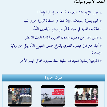
أحدث الأخبار (سياسة)
» حرب الإجراءات المضادة تستعر بين إسبانيا وإيطاليا
» هجوم بمسيّرة يستهدف خزان نفط في مصفاة الزاوية غربي ليبيا
» الحكومة المحلية في سبتة تحذّر من وضع المهاجرين القُصّر
» فانس يحذر من وصول عبدول المصري لرئاسة البيت الأبيض
» أنباء عن فوز عبدول المصري بالترشح لمجلس الشيوخ الأمريكي عن ولاية
ميشيغان
» الحوثيون يعلنون استهداف سفينة نفط سعودية شمالي البحر الأحمر
صوت وصورة