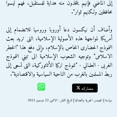
إلى الماضي فإنهم يتخذون منه هداية للمستقبل، فهم ليسوا
محافظين ولكنهم ثوار".
وأضاف أن نيكسون دعا أوروبا وروسيا للانضمام إلى
أمريكا لمواجهة هذه الأصولية الإسلامية، التى تريد بعث
النموذج الحضارى الخاص بالإسلام، وإلى دفع هذا "الخطر
الاسلامى" وتوجيه الشعوب الإسلامية الى تبني النموذج
الغربى - العلماني - "نموذج تركيا الأتاتوركية، التى تسعى إلى
ربط المسلمين بالغرب من الناحية السياسية والاقتصادية".
مشاركة
سياسة | المصدر: الحرية والعدالة | تاريخ النشر : الاثنين 23 ديسمبر 2013