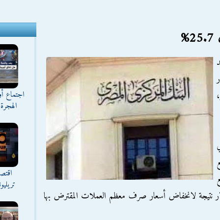
%
د
لار
اجتماع أ
ار،
الهجرة 
ي
ع
اقتصا
جع
تريليو
يعادل نحو 527.8 مليون دولار نتيجة لانخفاض أسعار صرف معظم العملات المقترض بها