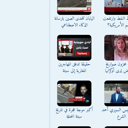
ط النفط وارتفعت
اليابان تتحدى الصين بترسانة
م الأمريكية؟
الذكاء الاصطناعي
مخزون صواريخ
حقيقة تدفق المهاجرين
ض لدى أوكرانيا
المغاربة إلى سبتة
ئيس السوري أحمد
أكبر موجة هجرة في تاريخ
الشرع
سبتة المحتلة