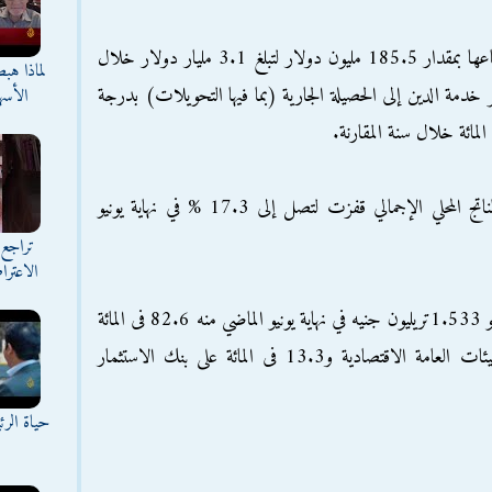
وبالنسبة لأعباء خدمة الدين، أظهر التقرير ارتفاعها بمقدار 185.5 مليون دولار لتبلغ 3.1 مليار دولار خلال
لماذا هب
ؤكدا ارتفاع مؤشر خدمة الدين إلى الحصيلة الجارية (بما فيها التحويلات) بدرجة
الأسه
وأضاف أن نسبة رصيد الدين الخارجي إلى الناتج المحلي الإجمالي قفزت لتصل إلى 17.3 % في نهاية يونيو
تراجع 
الاعترا
واظهر التقرير أن إجمالي الدين العام المحلي بلغ نحو 1.533تريليون جنيه في نهاية يونيو الماضي منه 82.6 فى المائة
مستحق على الحكومة و4.1 فى المائة على الهيئات العامة الاقتصادية و13.3 فى المائة على بنك الاستثمار
حياة الر