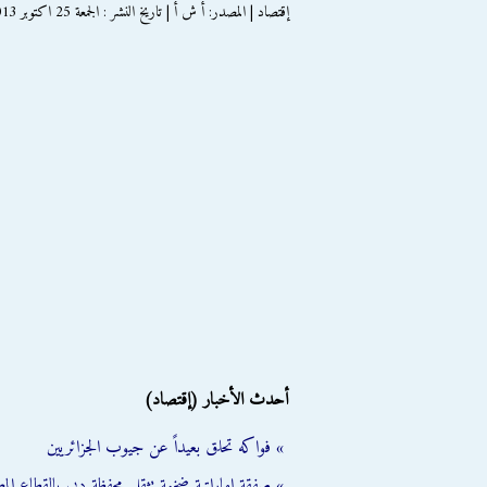
إقتصاد | المصدر: أ ش أ | تاريخ النشر : الجمعة 25 اكتوبر 2013
أحدث الأخبار (إقتصاد)
» فواكه تحلق بعيداً عن جيوب الجزائريين
» صفقة إماراتية ضخمة تثقل محفظة دبي بالقطاع الم