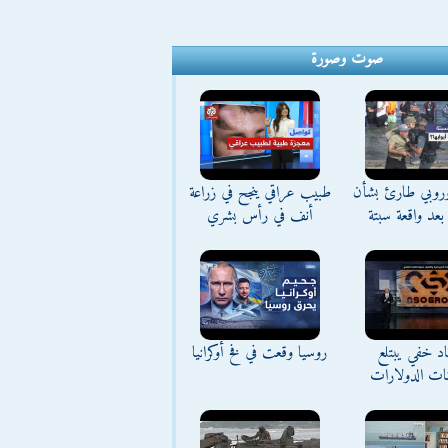
صوت وصورة
وروبي طارئ بشأن
طبيب عراقي ينجح في زراعة
بعد واقعة سبتة
أنف في رأس بشري
د خفي يبتلع
روسيا وقعت في فخ أوكرانيا
نات الدولارات