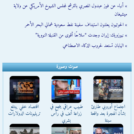
» أنباء عن فوز عبدول المصري بالترشح لمجلس الشيوخ الأمريكي عن ولاية
ميشيغان
» الحوثيون يعلنون استهداف سفينة نفط سعودية شمالي البحر الأحمر
» نيوزويك: إيران وجدت “سلاحًا أقوى من القنبلة النووية”
» اليابان تستعد لحروب الذكاء الاصطناعي
صوت وصورة
اجتماع أوروبي طارئ
طبيب عراقي ينجح في
اقتصاد خفي يبتلع
بشأن الهجرة بعد واقعة
زراعة أنف في رأس
تريليونات الدولارات
سبتة
بشري