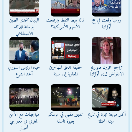
روسيا وقعت في فخ
لماذا هبط النفط وارتفعت
اليابان تتحدى الصين
أوكرانيا
الأسهم الأمريكية؟
بترسانة الذكاء
الاصطناعي
تراجع مخزون صواريخ
حقيقة تدفق المهاجرين
حياة الرئيس السوري
الاعتراض لدى أوكرانيا
المغاربة إلى سبتة
أحمد الشرع
أكبر موجة هجرة في تاريخ
تفجير مقهى في موسكو
مواجهات مع الأمن
سبتة المحتلة
بعبوة ناسفة
المغربي في معبر بني
أنصار