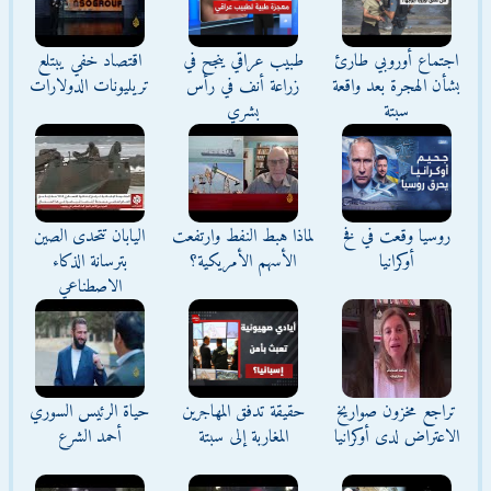
اجتماع أوروبي طارئ
طبيب عراقي ينجح في
اقتصاد خفي يبتلع
بشأن الهجرة بعد واقعة
زراعة أنف في رأس
تريليونات الدولارات
سبتة
بشري
روسيا وقعت في فخ
لماذا هبط النفط وارتفعت
اليابان تتحدى الصين
أوكرانيا
الأسهم الأمريكية؟
بترسانة الذكاء
الاصطناعي
تراجع مخزون صواريخ
حقيقة تدفق المهاجرين
حياة الرئيس السوري
الاعتراض لدى أوكرانيا
المغاربة إلى سبتة
أحمد الشرع