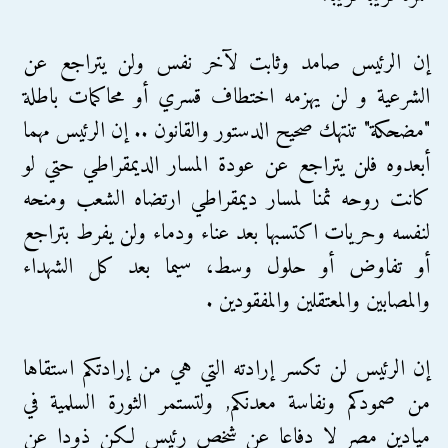
إن الرئيس صامد وثابت لآخر نفس ولن يتراجع عن
الشرعية و لن يهزمه اختطاف قسري أو محاكمات باطلة
"مضحكة" تنتهك صحيح الدستور والقانون .. إن الرئيس مهما
أبعدوه فلن يتراجع عن عودة المسار الديمقراطي حتي لو
كانت روحه ثمنا لمسار ديمقراطي ارتضاه الشعب ومنحه
لنفسه وحريات اكتسبها بعد عناء ودماء ولن يفرط بتراجع
أو تفاوض أو حلول وسط، سيما بعد كل الشهداء
والمصابين والمعتقلين والمفقودين .
إن الرئيس لن تكسر إرادته التي هي من إرادتكم استقاها
من صمودكم ونفاسة معدنكم, ولتستمر الثورة السلمية في
ميادين مصر لا دفاعا عن شخص رئيس لكن ذودا عن