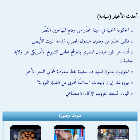
أحدث الأخبار (سياسة)
» الحكومة المحلية في سبتة تحذّر من وضع المهاجرين القُصّر
» فانس يحذر من وصول عبدول المصري لرئاسة البيت الأبيض
» أنباء عن فوز عبدول المصري بالترشح لمجلس الشيوخ الأمريكي عن ولاية
ميشيغان
» الحوثيون يعلنون استهداف سفينة نفط سعودية شمالي البحر الأحمر
» نيوزويك: إيران وجدت “سلاحًا أقوى من القنبلة النووية”
» اليابان تستعد لحروب الذكاء الاصطناعي
صوت وصورة