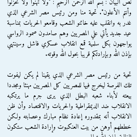
نص البيان : بسم الله الرحمن الرحيم : "ولا تهنوا ولا تحزنوا
وأنتم الأعلون". تحية منا ومن رئيس مصر الشرعي الذي
غدر به وانقلب عليه خائنو الشعب وقامعو الحريات بمناسبة
عيد جديد يأتي علي المصريين وهم صامدون صمود الرواسي
يواجهون بكل سلمية قمع انقلاب عسكري فاشل وسينتهي
بإذن الله وبإرادتكم قريبا بحول الله وقوته.
تحية من رئيس مصر الشرعي الذي يقينا لم يكن ليفوت
تلك الفرصة ليخرج فيها للمصريين كل المصريين مهنئا ومجددا
بيعته لأبناء شعبه البطل الذي يرى جرم ما يرتكبه
الانقلاب ضد الديمقراطية والحريات والاقتصاد وأن ظن
الانقلاب أنه بمقدوره إعادة نظام مبارك وعصابته ولكن
خططهم أوهن من بيت العنكبوت وإرادة الشعب ستكون