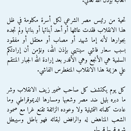
الغالبة بإذن الله تعالي.
تحية من رئيس مصر الشرعي لكل أسرة مكلومة في ظل
هذا الانقلاب فقدت عائلها أو أحد أبنائها أو بناتها ولم تجده
بجوارها لأنه إما شهيد أو مصاب أو معتقل أو مفقود
بسبب سعار فاشي سينتهي بإذن الله، ونؤمن أن إرادتكم
السلمية هي الأنجع وهي الأقدر بعد إرادة الله الجبار المنتقم
علي هزيمة هذا الانقلاب المتغطرس الفاشي.
كل يوم يكتشف كل صاحب ضمير زيف الانقلاب وشر
ما دبره بليل ضد مصر وشعبها ومسارها الديموقراطي وما
عادت كلماته التمثيلية ولا وعوده الزائفة تقنع غرا مع صمود
الشعب المناهض له والرافض لبقائه فهو باطل وسيبطل
شره قريبا قريبا.