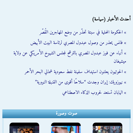
أحدث الأخبار (سياسة)
» الحكومة المحلية في سبتة تحذّر من وضع المهاجرين القُصّر
» فانس يحذر من وصول عبدول المصري لرئاسة البيت الأبيض
» أنباء عن فوز عبدول المصري بالترشح لمجلس الشيوخ الأمريكي عن ولاية
ميشيغان
» الحوثيون يعلنون استهداف سفينة نفط سعودية شمالي البحر الأحمر
» نيوزويك: إيران وجدت “سلاحًا أقوى من القنبلة النووية”
» اليابان تستعد لحروب الذكاء الاصطناعي
صوت وصورة