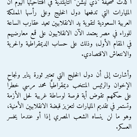
أكدت صحيفة "ذي نيشن" التايلندية في افتتاحيتها اليوم أن
المليارات التي تدفعها دول الخليج وعلى رأسها المملكة
العربية السعودية لتقوية يد الانقلابيين تعيد عقارب الساعة
للوراء في مصر يعتمد اﻵن الانقلابيون على قمع معارضيهم
في المقام اﻷول؛ وذلك على حساب الديمقراطية والحرية
والانتعاش الاقتصادي.
وأشارت إلى أن دول الخليج التي تعتبر ثورة يناير ونجاح
الإخوان والرئيس المنتخب ديمقراطيًّا محمد مرسي خطرًا
على حكمهم تقوض أية فرصة لوساطة غربية لحل اﻷزمة
وتستمر في تقديم المليارات لتعزيز قبضة الانقلابيين اﻷمنية،
وهو ما لن ينساه الشعب المصري إذا أو عندما يخسر
العسكر.