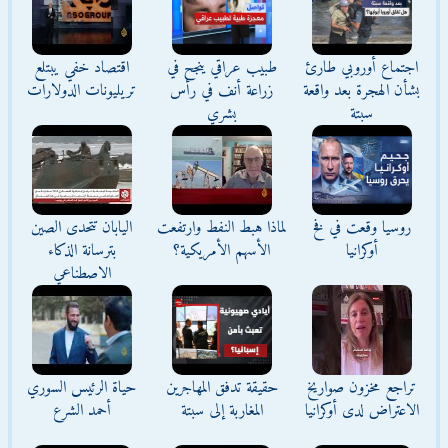
اجتماع أوروبي طارئ
طبيب عراقي ينجح في
اقتصاد خفي يبتلع
بشأن الهجرة بعد واقعة
زراعة أنف في رأس
تريليونات الدولارات
سبتة
بشري
روسيا وقعت في فخ
لماذا هبط النفط وارتفعت
اليابان تتحدى الصين
أوكرانيا
الأسهم الأمريكية؟
بترسانة الذكاء
الاصطناعي
تراجع مخزون صواريخ
حقيقة تدفق المهاجرين
حياة الرئيس السوري
الاعتراض لدى أوكرانيا
المغاربة إلى سبتة
أحمد الشرع