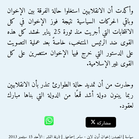
وأكدت أن الانقلابيين استغلوا حالة الفرقة بين اﻹخوان
وباقي الحركات السياسية نتيجة فوز اﻹخوان في كل
اﻻنتخابات التي أجريت منذ ثورة 25 يناير لحشد كل هذه
القوى ضد الرئيس المنتخب، خاصةً بعد عملية التصويت
على الدستور التي خرج فيها اﻹخوان منتصرين على كل
القوى غير اﻹسلامية.
وحذرت من أن تمديد حالة الطوارئ تنذر بأن الانقلابيين
ربما يبنون دولة أشد قمعًا من الدولة التي بناها مبارك
لعقود.
مشاركة
سياسة | المصدر: إخوان أون لاين - سامر إسماعيل | تاريخ النشر : الأحد 15 سبتمبر 2013