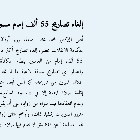
إلغاء تصاريح 55 ألف إمام مسجد بمصر
أعلن الدكتور محمد مختار جمعة، وزير أوقا
حكومة الانقلاب بمصر، إلغاء تصاريح أكثر م
55 ألف إمام من العاملين بنظام المكافأة
واعتبار أي تصاريح سابقة لاغية ما لم تجد
خلال شهرين من تاريخه، كما أعلن أيضا من
إقامة صلاة الجمعة إلا في «المسجد الجامع»
وعدم انعقادها فيما سواه من زوايا، على أن يقو
مديرو المديريات بتنفيذ ذلك. وأوضح: «أي زواي
تقل مساحتها عن 80 مترا لا تقام فيها صلاة الجمعة إلا بتصريح كتابي من وكيل الوزارة».