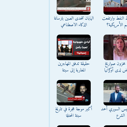
ط النفط وارتفعت
اليابان تتحدى الصين بترسانة
م الأمريكية؟
الذكاء الاصطناعي
مخزون صواريخ
حقيقة تدفق المهاجرين
ض لدى أوكرانيا
المغاربة إلى سبتة
ئيس السوري أحمد
أكبر موجة هجرة في تاريخ
الشرع
سبتة المحتلة