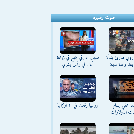
صوت وصورة
وروبي طارئ بشأن
طبيب عراقي ينجح في زراعة
بعد واقعة سبتة
أنف في رأس بشري
د خفي يبتلع
روسيا وقعت في فخ أوكرانيا
نات الدولارات