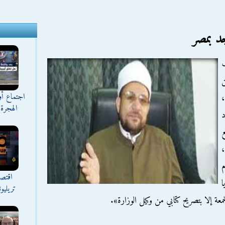
ف
ن
اجتماع أ
،
الهجرة 
د
ع
،
م
اقتصا
ا
تريليو