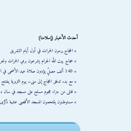
أحدث الأخبار (إسلامنا)
» الحجاج يرمون الجمرات في أول أيام التشريق
» حجاج بيت الله الحرام يشرعون برمي الجمرات ونحر
» 140 ألف مصلٍّ يؤدون صلاة عيد الأضحى في الأقصى رغم إجراءات الاحتلال
» مع بدء تدفق الحجاج إلى منى.. يوم التروية يفتتح 
» قتلى من جراء هجوم مسلح على مسجد في سان دييغو 
» مستوطنون يقتحمون المسجد الأقصى عشية ذكرى