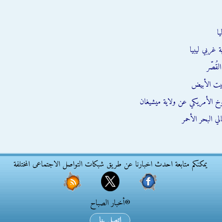
ا
 غربي ليبيا
قُصّر
يت الأبيض
وخ الأمريكي عن ولاية ميشيغان
ي البحر الأحمر
يمكنكم متابعة احدث اخبارنا عن طريق شبكات التواصل الاجتماعى المختلفة
®أخبار الصباح
اتصل بنا