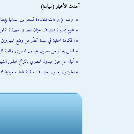
أحدث الأخبار (سياسة)
» حرب الإجراءات المضادة تستعر بين إسبانيا وإيطالي
» هجوم بمسيّرة يستهدف خزان نفط في مصفاة الزاوية
» الحكومة المحلية في سبتة تحذّر من وضع المهاجرين ال
» فانس يحذر من وصول عبدول المصري لرئاسة الب
» أنباء عن فوز عبدول المصري بالترشح لمجلس الشي
» الحوثيون يعلنون استهداف سفينة نفط سعودية شمال