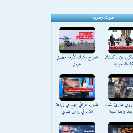
صوت وصورة
كري بين باكستان
انفراج وشيك لأزمة مضيق
يا والسعودية
هرمز
وروبي طارئ بشأن
طبيب عراقي ينجح في زراعة
بعد واقعة سبتة
أنف في رأس بشري