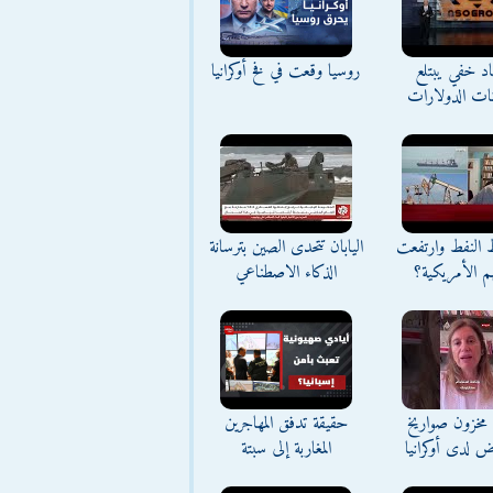
د خفي يبتلع
روسيا وقعت في فخ أوكرانيا
نات الدولارات
ط النفط وارتفعت
اليابان تتحدى الصين بترسانة
م الأمريكية؟
الذكاء الاصطناعي
مخزون صواريخ
حقيقة تدفق المهاجرين
ض لدى أوكرانيا
المغاربة إلى سبتة