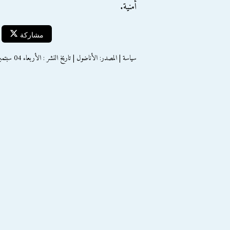
أمنية.
مشاركة
سياسة | المصدر: الأناضول | تاريخ النشر : الأربعاء 04 سبتمبر 2013