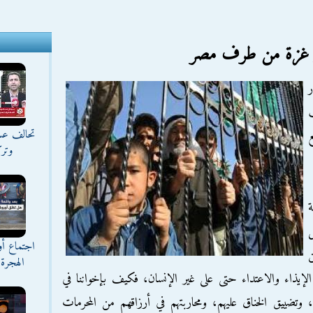
ار غزة من طرف مصر
ر
ب
تحالف عس
ع
وترك
ة
ل
اجتماع أ
ن
الهجرة 
الإيذاء والاعتداء حتى على غير الإنسان، فكيف بإخواننا في
تضييق الخناق عليهم، ومحاربتهم في أرزاقهم من المحرمات