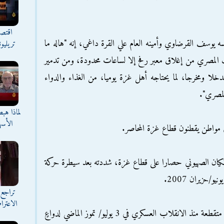
اقتصا
ه يوسف القرضاوي وأمينه العام علي القرة داغي، إنه "هاله ما
تريليو
مصري من إغلاق معبر رفح إلا لساعات محدودة، ومن تدمير
 مدخلا ومخرجا، لما يحتاجه أهل غزة يوميا، من الغذاء والدواء
لمصري".
لماذا هب
الأسه
ني مواطن يقطنون قطاع غزة المحاصر.
بر/كانون الثاني 2006 يفرض الكيان الصهيوني حصارا على قطاع غزة، شددته بعد سيطرة حركة
/حزيران 2007.
تراجع 
الاعترا
وتفتح مصر معبر رفح بشكل جزئي وعلى فترات متقطعة منذ الانقلاب العسكري في 3 يوليو/ تموز الماضي لدواعٍ