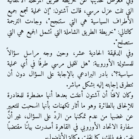
وفي معرض حديثها عن خريطة طريق المرحلة الانتقالية
التي تلت عزل مرسي، قالت آشتون: "إن عملية تجمع جميع
الأطراف السياسية هي التي ستنجح"، وجاءت الترجمة
كالتالي: "خريطة الطريق الشاملة التي تشمل الجميع هي التي
ستصلح".
وفي الدقيقة الحادية عشر، وحين وجه مراسل سؤالاً
للمسئولة الأوروبية: "هل نتخيل مرسي طرفًا في أي عملية
سياسية؟"، بادر البرادعي بالإجابة على السؤال دون أن
تتطرق إجابته إليه بشكل مباشر.
وكان لافتًا أن آشتون أعلنت بعدها أنها مضطرة للمغادرة
للإلحاق بالطائرة وهو ما أثار تكهنات بأنها انسحبت للتعبير
عن غضبها من عدم تمكنها من الردّ على السؤال، غير أنَّ
سفارة الاتحاد الأوروبي في القاهرة أصدرت بيانًا مقتضبًا
نفت فيه ذلك، كما نقلت وكالة الأناضول.