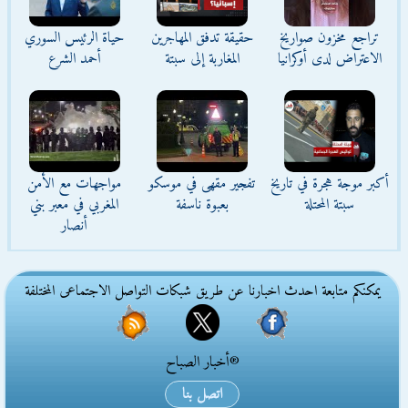
تراجع مخزون صواريخ
حقيقة تدفق المهاجرين
حياة الرئيس السوري
الاعتراض لدى أوكرانيا
المغاربة إلى سبتة
أحمد الشرع
أكبر موجة هجرة في تاريخ
تفجير مقهى في موسكو
مواجهات مع الأمن
سبتة المحتلة
بعبوة ناسفة
المغربي في معبر بني
أنصار
يمكنكم متابعة احدث اخبارنا عن طريق شبكات التواصل الاجتماعى المختلفة
®أخبار الصباح
اتصل بنا