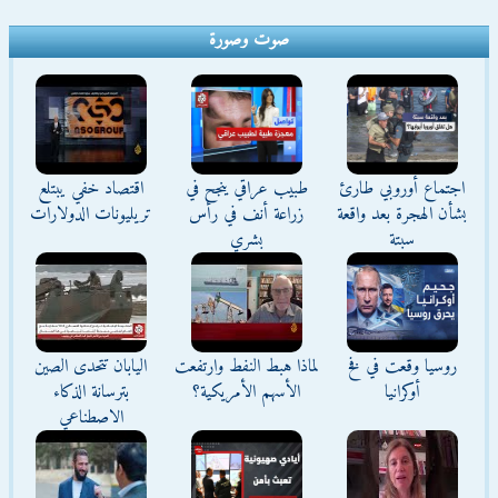
صوت وصورة
اجتماع أوروبي طارئ
طبيب عراقي ينجح في
اقتصاد خفي يبتلع
بشأن الهجرة بعد واقعة
زراعة أنف في رأس
تريليونات الدولارات
سبتة
بشري
روسيا وقعت في فخ
لماذا هبط النفط وارتفعت
اليابان تتحدى الصين
أوكرانيا
الأسهم الأمريكية؟
بترسانة الذكاء
الاصطناعي