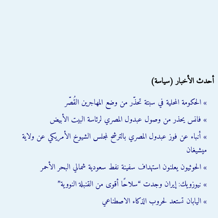
أحدث الأخبار (سياسة)
» الحكومة المحلية في سبتة تحذّر من وضع المهاجرين القُصّر
» فانس يحذر من وصول عبدول المصري لرئاسة البيت الأبيض
» أنباء عن فوز عبدول المصري بالترشح لمجلس الشيوخ الأمريكي عن ولاية
ميشيغان
» الحوثيون يعلنون استهداف سفينة نفط سعودية شمالي البحر الأحمر
» نيوزويك: إيران وجدت “سلاحًا أقوى من القنبلة النووية”
» اليابان تستعد لحروب الذكاء الاصطناعي