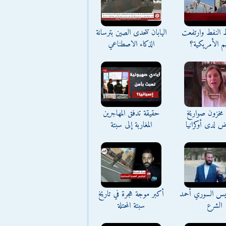
ط النفط وارتفعت
اليابان تتحدى الصين بترسانة
م الأمريكية؟
الذكاء الاصطناعي
مخزون صواريخ
حقيقة تدفق المهاجرين
ض لدى أوكرانيا
المغاربة إلى سبتة
ئيس السوري أحمد
أكبر موجة هجرة في تاريخ
الشرع
سبتة المحتلة