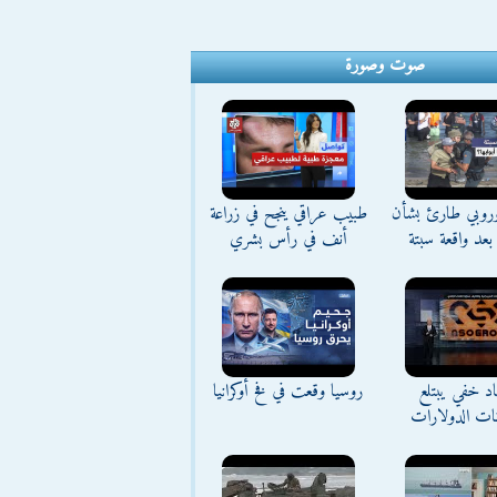
صوت وصورة
وروبي طارئ بشأن
طبيب عراقي ينجح في زراعة
بعد واقعة سبتة
أنف في رأس بشري
د خفي يبتلع
روسيا وقعت في فخ أوكرانيا
نات الدولارات