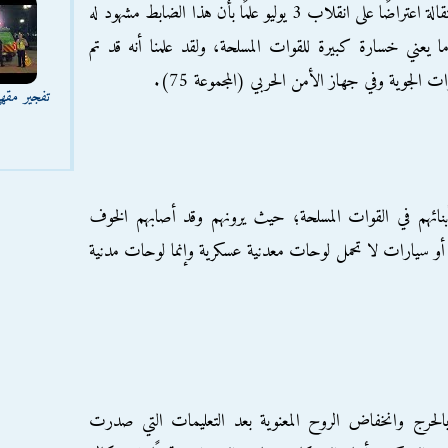
فاروق (الدفعة 38 فنية عسكرية) قد تقدَّم باستقالة اعتراضًا على انقلاب 3 يوليو علمًا بأن هذا الضابط مشهود له
ما يعني خسارة كبيرة للقوات المسلحة، ولقد علمنا أنه قد تم
الجوية وفي جهاز الأمن الحربي (المجموعة 75).
تفجير مقه
 أبنائهم في القوات المسلحة؛ حيث يرونهم وقد أصابهم الخوف
و سيارات لا تحمل لوحات معدنية عسكرية وإنما لوحات مدنية
لحرج وانخفاض الروح المعنوية بعد التعليمات التي صدرت