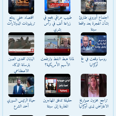
اجتماع أوروبي طارئ
طبيب عراقي ينجح في
اقتصاد خفي يبتلع
بشأن الهجرة بعد واقعة
زراعة أنف في رأس
تريليونات الدولارات
سبتة
بشري
روسيا وقعت في فخ
لماذا هبط النفط وارتفعت
اليابان تتحدى الصين
أوكرانيا
الأسهم الأمريكية؟
بترسانة الذكاء
الاصطناعي
تراجع مخزون صواريخ
حقيقة تدفق المهاجرين
حياة الرئيس السوري
الاعتراض لدى أوكرانيا
المغاربة إلى سبتة
أحمد الشرع