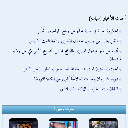
أحدث الأخبار (سياسة)
» الحكومة المحلية في سبتة تحذّر من وضع المهاجرين القُصّر
» فانس يحذر من وصول عبدول المصري لرئاسة البيت الأبيض
» أنباء عن فوز عبدول المصري بالترشح لمجلس الشيوخ الأمريكي عن ولاية
ميشيغان
» الحوثيون يعلنون استهداف سفينة نفط سعودية شمالي البحر الأحمر
» نيوزويك: إيران وجدت “سلاحًا أقوى من القنبلة النووية”
» اليابان تستعد لحروب الذكاء الاصطناعي
صوت وصورة