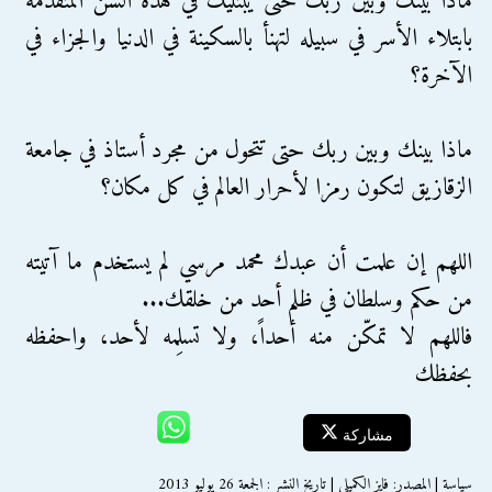
ماذا بينك وبين ربك حتى يبتليك في هذه السن المتقدمة
بابتلاء الأسر في سبيله لتهنأ بالسكينة في الدنيا والجزاء في
الآخرة؟
ماذا بينك وبين ربك حتى تتحول من مجرد أستاذ في جامعة
الزقازيق لتكون رمزا لأحرار العالم في كل مكان؟
اللهم إن علمت أن عبدك محمد مرسي لم يستخدم ما آتيته
من حكم وسلطان في ظلم أحد من خلقك...
فاللهم لا تمكّن منه أحداً، ولا تسلِمه لأحد، واحفظه
بحفظك
مشاركة
سياسة | المصدر: فايز الكميلي | تاريخ النشر : الجمعة 26 يوليو 2013