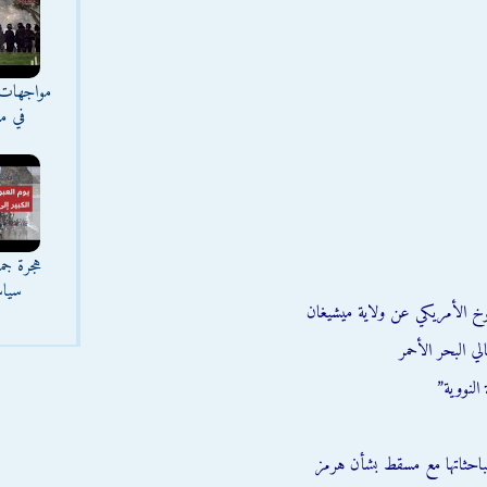
مواجهات 
في مع
هجرة جما
سياس
وخ الأمريكي عن ولاية ميشيغان
ي البحر الأحمر
النووية”
احثاتها مع مسقط بشأن هرمز