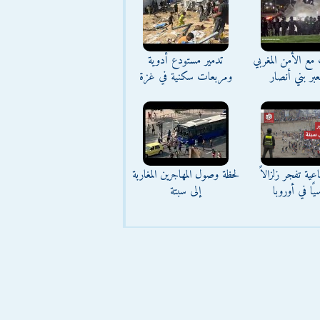
مع الأمن المغربي
تدمير مستودع أدوية
بر بني أنصار
ومربعات سكنية في غزة
عية تفجر زلزالاً
لحظة وصول المهاجرين المغاربة
يًا في أوروبا
إلى سبتة