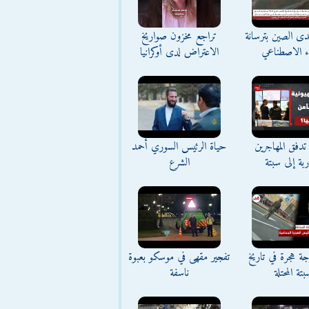
تحدى الصين بترسانة
تراجع مخزون صواريخ
اء الاصطناعي
الاعتراض لدى أوكرانيا
تدفق المهاجرين
حياة الرئيس السوري أحمد
اربة إلى سبتة
الشرع
ة هجرة في تاريخ
تفجير مقهى في موسكو بعبوة
بتة المحتلة
ناسفة