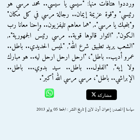
ورددوا هتافات منها: "سيسي يا سيسي.. محمد مرسي هو
رئيسي" و"قوة عزيمة إيمان.. رجالة مرسي في كل مكان"
و"بنحبك يا مرسي"., "هما معاهم تليفزيون.. وإحنا معانا رب
الكون", "الثوار قالوها قوية.. مرسي رئيس الجمهورية".,
"الشعب يريد تطبيق شرع الله", "لميس الحديدي.. باطل..
عمرو أديب.. باطل"، "ارحل ارحل ارحل ليه.. هو مبارك
ولا إيه", "الفلول... باطل.. سيد بدوي... باطل..
الإبراشي.. باطل"، مرسي مرسي الله أكبر".
مشاركة
سياسة | المصدر: إخوان أون لاين | تاريخ النشر : الجمعة 05 يوليو 2013