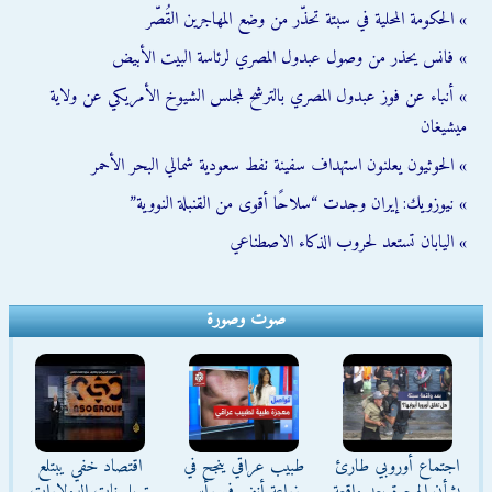
» الحكومة المحلية في سبتة تحذّر من وضع المهاجرين القُصّر
» فانس يحذر من وصول عبدول المصري لرئاسة البيت الأبيض
» أنباء عن فوز عبدول المصري بالترشح لمجلس الشيوخ الأمريكي عن ولاية
ميشيغان
» الحوثيون يعلنون استهداف سفينة نفط سعودية شمالي البحر الأحمر
» نيوزويك: إيران وجدت “سلاحًا أقوى من القنبلة النووية”
» اليابان تستعد لحروب الذكاء الاصطناعي
صوت وصورة
اجتماع أوروبي طارئ
طبيب عراقي ينجح في
اقتصاد خفي يبتلع