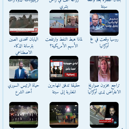
بشأن الهجرة بعد واقعة
زراعة أنف في رأس
تريليونات الدولارات
سبتة
بشري
روسيا وقعت في فخ
لماذا هبط النفط وارتفعت
اليابان تتحدى الصين
أوكرانيا
الأسهم الأمريكية؟
بترسانة الذكاء
الاصطناعي
تراجع مخزون صواريخ
حقيقة تدفق المهاجرين
حياة الرئيس السوري
الاعتراض لدى أوكرانيا
المغاربة إلى سبتة
أحمد الشرع