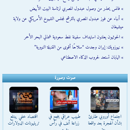
» فانس يحذر من وصول عبدول المصري لرئاسة البيت الأبيض
» أنباء عن فوز عبدول المصري بالترشح لمجلس الشيوخ الأمريكي عن ولاية
ميشيغان
» الحوثيون يعلنون استهداف سفينة نفط سعودية شمالي البحر الأحمر
» نيوزويك: إيران وجدت “سلاحًا أقوى من القنبلة النووية”
» اليابان تستعد لحروب الذكاء الاصطناعي
صوت وصورة
اجتماع أوروبي طارئ
طبيب عراقي ينجح في
اقتصاد خفي يبتلع
بشأن الهجرة بعد واقعة
زراعة أنف في رأس
تريليونات الدولارات