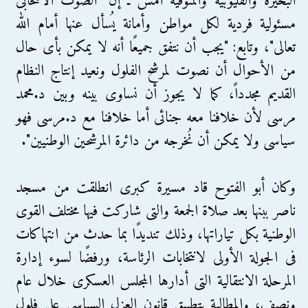
البحيرة والقليوبية والمنوفية أمس ـ إنّ "الصوت الانتخابى
مسئولية فردية لكل مواطن وأمانة يُسأل عنها أمام الله
تعالى"، وتابع: "يجب أن نتفق جميعًا أنه لا يمكن بأى حال
من الأحوال أن نصوت لمرشح الفلول ونعيد إنتاج النظام
القديم مجدداً، كما لا يجوز أن نساوى بينه وبين د.محمد
مرسى لأن خلافنا معه جنائى أما خلافنا مع د.مرسى فهو
سياسى ولا يمكن أن نُخرجه من دائرة المرشحين الوطنيين".
وكان أبو الفتوح قاد مسيرة كبرى انطلقت من مسجد
ناصر ببنها بعد صلاة الجمعة والتى شاركت فيها مختلف القوى
الوطنية بكل تياراتها، وذلك تنديدًا بما حدث من انتهاكات
فى الجولة الأولى لانتخابات الرئاسة، ورفضًا لسوء إدارة
المرحلة الانتقالية التى أدارها المجلس العسكرى خلال عام
ونصف، والمطالبة بتطبيق قانون العزل السياسى على فلول