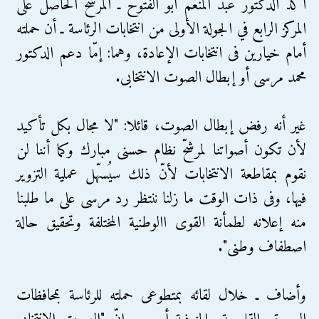
أكد الدكتور عبد المنعم أبو الفتوح ـ المرشح الحاصل على
المركز الرابع في الجولة الأولى من انتخابات الرئاسة ـ أن حملته
أمام خيارين فى انتخابات الإعادة، وهما: إمّا دعم الدكتور
محمد مرسى أو إبطال الصوت الانتخابى.
غير أنه رفض إبطال الصوت، قائلا: "لا مجال بكل تأكيد
لأن تكون أصواتنا لمرشحّ نظام حسنى مبارك وكما أننا لن
نقوم بمقاطعة الانتخابات لأنّ ذلك سيُسهّل عملية التزوير
فيها، وفى ذات الوقت ما زلنا ننتظر رد مرسى على ما طلبنا
منه إعلانه لطمأنة القوى االوطنية المختلفة وتحقيق حالة
اصطفاف وطنى".
وأضاف ـ خلال لقائه بمتطوعى حملته للرئاسة بمحافظات