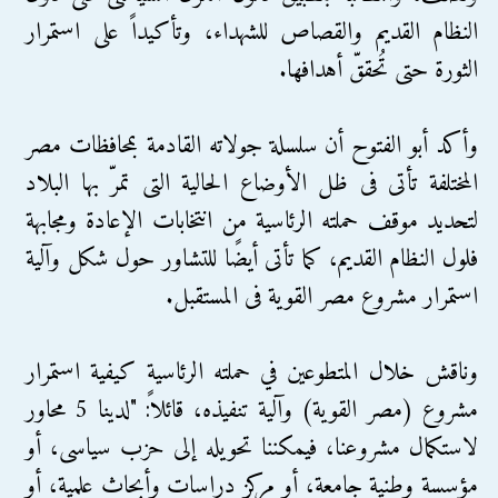
النظام القديم والقصاص للشهداء، وتأكيداً على استمرار
الثورة حتى تُحققّ أهدافها.
وأكد أبو الفتوح أن سلسلة جولاته القادمة بمحافظات مصر
المختلفة تأتى فى ظل الأوضاع الحالية التى تمرّ بها البلاد
لتحديد موقف حملته الرئاسية من انتخابات الإعادة ومجابهة
فلول النظام القديم، كما تأتى أيضًا للتشاور حول شكل وآلية
استمرار مشروع مصر القوية فى المستقبل.
وناقش خلال المتطوعين في حملته الرئاسية كيفية استمرار
مشروع (مصر القوية) وآلية تنفيذه، قائلاً: "لدينا 5 محاور
لاستكمال مشروعنا، فيمكننا تحويله إلى حزب سياسى، أو
مؤسسة وطنية جامعة، أو مركز دراسات وأبحاث علمية، أو