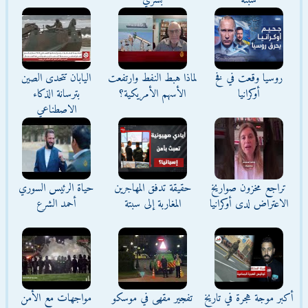
سبتة
بشري
روسيا وقعت في فخ
لماذا هبط النفط وارتفعت
اليابان تتحدى الصين
أوكرانيا
الأسهم الأمريكية؟
بترسانة الذكاء
الاصطناعي
تراجع مخزون صواريخ
حقيقة تدفق المهاجرين
حياة الرئيس السوري
الاعتراض لدى أوكرانيا
المغاربة إلى سبتة
أحمد الشرع
أكبر موجة هجرة في تاريخ
تفجير مقهى في موسكو
مواجهات مع الأمن