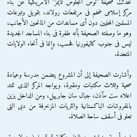
تحدثت صحيفة "لوس أنجلوس تايمز" الأمريكية عن بناء
مركز إسلامى ضخم فى مرتفعات رولاند، بتمويل وتبرعات
المسلمين المحليين دون أى مساعدات من المانحين الأجانب،
وهو ما وصفته الصحيفة بأنه طفرة فى بناء المساجد الجديدة
ليس فى جنوب كاليفورنيا فحسب، وإنما فى أنحاء الولايات
المتحدة.
وأشارت الصحيفة إلى أن المشروع يتضمن مدرسة وعيادة
صحية وثلاث مكتبات ومقبرة، ويواجه المركز الذى تمتد
اعلاه ست مآذن، جبال سان جابرييل، ومن الداخل يزين
بالمفروشات الباكستانية والثريات المزخرفة من دبى التى
تعلو فى أسقف ساحة الصلاة.