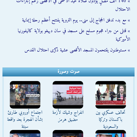
» 140 ألف مصلٍّ يؤدون صلاة عيد الأضحى في الأقصى رغم إجراءات
الاحتلال
» مع بدء تدفق الحجاج إلى منى.. يوم التروية يفتتح أعظم رحلة إيمانية
» قتلى من جراء هجوم مسلح على مسجد في سان دييغو بولاية كاليفورنيا
الأميركية
» مستوطنون يقتحمون المسجد الأقصى عشية ذكرى احتلال القدس
صوت وصورة
تحالف عسكري بين
انفراج وشيك لأزمة
اجتماع أوروبي طارئ
باكستان وتركيا
مضيق هرمز
بشأن الهجرة بعد واقعة
والسعودية
سبتة