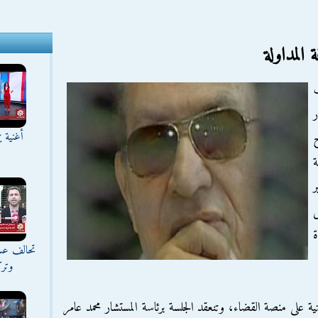
المداولة
ر
أغنية ي
ل
ة
تحالف عس
وترك
 على منصة القضاء، وتنعقد الجلسة برئاسة المستشار محمد عامر