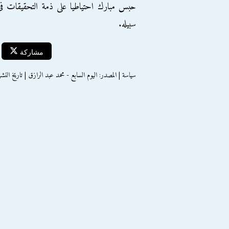
حبس مبارك احتياطيا على ذمة التحقيقات فى
سبيله.
مشاركة
سياسة | المصدر: اليوم السابع - محمد عبد الرازق | تاريخ النشر : الخميس 0