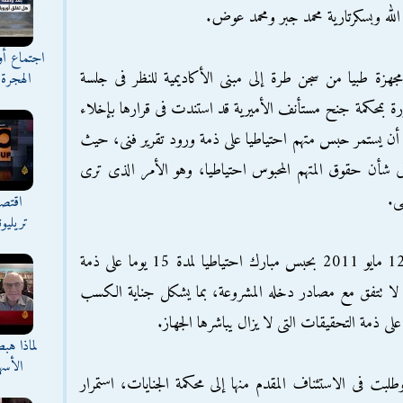
 الله وبسكرتارية محمد جبر ومحمد عوض.
اجتماع أ
زة طبيا من سجن طرة إلى مبنى الأكاديمية للنظر فى جلسة
الهجرة 
رة بمحكمة جنح مستأنف الأميرية قد استندت فى قرارها بإخلاء
 أن يستمر حبس متهم احتياطيا على ذمة ورود تقرير فنى، حيث
فى شأن حقوق المتهم المحبوس احتياطيا، وهو الأمر الذى ترى
ى.
اقتصا
تريليو
وكان جهاز الكسب غير المشروع قد أمر فى 12 مايو 2011 بحبس مبارك احتياطيا لمدة 15 يوما على ذمة
 لا تتفق مع مصادر دخله المشروعة، بما يشكل جناية الكسب
على ذمة التحقيقات التى لا يزال يباشرها الجهاز.
لماذا هب
الأسه
 وطلبت فى الاستئناف المقدم منها إلى محكمة الجنايات، استمرار