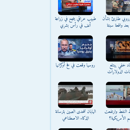
وروبي طارئ بشأن
طبيب عراقي ينجح في زراعة
بعد واقعة سبتة
أنف في رأس بشري
د خفي يبتلع
روسيا وقعت في فخ أوكرانيا
نات الدولارات
ط النفط وارتفعت
اليابان تتحدى الصين بترسانة
م الأمريكية؟
الذكاء الاصطناعي