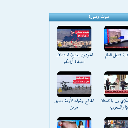
صوت وصورة
منية تشغل العالم
الحوثيون يعلنون استهداف
مصفاة أرامكو
كري بين باكستان
انفراج وشيك لأزمة مضيق
يا والسعودية
هرمز