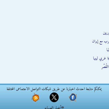
ريين
رب مع إيران
ا
 غربي ليبيا
قُصّر
يمكنكم متابعة احدث اخبارنا عن طريق شبكات التواصل الاجتماعى المختلفة
®أخبار الصباح