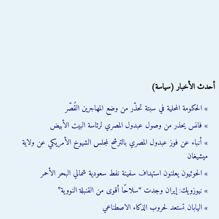
أحدث الأخبار (سياسة)
» الحكومة المحلية في سبتة تحذّر من وضع المهاجرين القُصّر
» فانس يحذر من وصول عبدول المصري لرئاسة البيت الأبيض
» أنباء عن فوز عبدول المصري بالترشح لمجلس الشيوخ الأمريكي عن ولاية
ميشيغان
» الحوثيون يعلنون استهداف سفينة نفط سعودية شمالي البحر الأحمر
» نيوزويك: إيران وجدت “سلاحًا أقوى من القنبلة النووية”
» اليابان تستعد لحروب الذكاء الاصطناعي