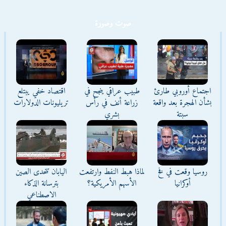
صوت وصورة
اجتماع أوروبي طارئ
طبيب عراقي ينجح في
اقتصاد خفي يبتلع
بشأن الهجرة بعد واقعة
زراعة أنف في رأس
تريليونات الدولارات
سبتة
بشري
روسيا وقعت في فخ
لماذا هبط النفط وارتفعت
اليابان تتحدى الصين
أوكرانيا
الأسهم الأمريكية؟
بترسانة الذكاء
الاصطناعي