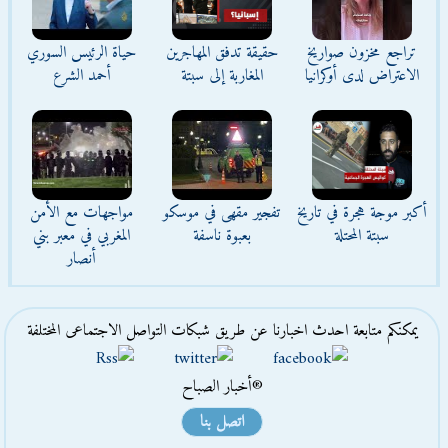
تراجع مخزون صواريخ
حقيقة تدفق المهاجرين
حياة الرئيس السوري
الاعتراض لدى أوكرانيا
المغاربة إلى سبتة
أحمد الشرع
أكبر موجة هجرة في تاريخ
تفجير مقهى في موسكو
مواجهات مع الأمن
سبتة المحتلة
بعبوة ناسفة
المغربي في معبر بني
أنصار
يمكنكم متابعة احدث اخبارنا عن طريق شبكات التواصل الاجتماعى المختلفة
®أخبار الصباح
اتصل بنا