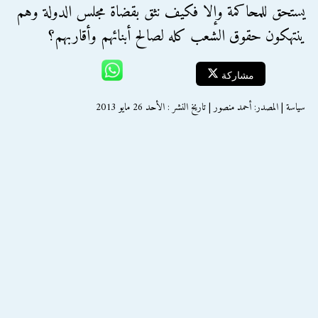
يستحق للمحاكمة وإلا فكيف نثق بقضاة مجلس الدولة وهم
ينتهكون حقوق الشعب كله لصالح أبنائهم وأقاربهم؟
مشاركة
سياسة | المصدر: أحمد منصور | تاريخ النشر : الأحد 26 مايو 2013