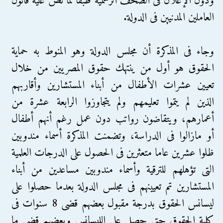
ودون الإعلان فى الصحف الرسمية طبقا لما نص عليه قانون
العاملين المدنيين فى الدولة.
وجاء فى المذكرة أن مجلس الدولة وهو المنوط به حماية
الحقوق هو أول من ينتهك حقوق المصريين من خلال
تعيين عشرات الأطفال من أبناء المستشارين وأقاربهم
الذين لم يتموا تعليمهم ولم يتجاوزوا الرابعة عشرة من
أعمارهم، ويتقاضون رواتب دون عمل رغم أنهم أطفال
أو مازالوا فى الدراسة، وتضمنت المذكرة أسماء مندوبين
ظلوا عشرين عاما متعثرين فى الحصول على الدرجات العلمية
التى تؤهلهم للترقية وأسماء مندوبين مساعدين من أبناء
المستشارين تم تعيينهم فى مجلس الدولة بعدما حصلوا على
ليسانس الحقوق بدرجة مقبول بعضهم قضى 8 سنوات فى
كلية الحقوق حتى حصل على الليسانس وبعضهم قضى ما