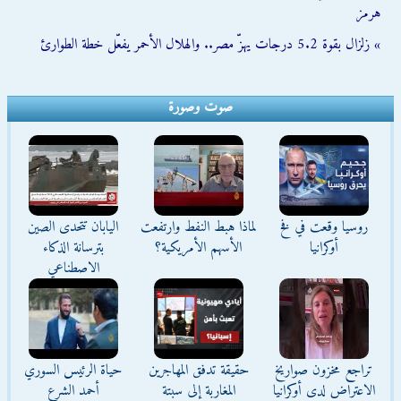
هرمز
» زلزال بقوة 5.2 درجات يهزّ مصر.. والهلال الأحمر يفعّل خطة الطوارئ
صوت وصورة
روسيا وقعت في فخ
لماذا هبط النفط وارتفعت
اليابان تتحدى الصين
أوكرانيا
الأسهم الأمريكية؟
بترسانة الذكاء
الاصطناعي
تراجع مخزون صواريخ
حقيقة تدفق المهاجرين
حياة الرئيس السوري
الاعتراض لدى أوكرانيا
المغاربة إلى سبتة
أحمد الشرع