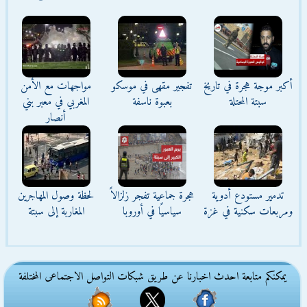
أكبر موجة هجرة في تاريخ
تفجير مقهى في موسكو
مواجهات مع الأمن
سبتة المحتلة
بعبوة ناسفة
المغربي في معبر بني
أنصار
تدمير مستودع أدوية
هجرة جماعية تفجر زلزالاً
لحظة وصول المهاجرين
ومربعات سكنية في غزة
سياسيًا في أوروبا
المغاربة إلى سبتة
يمكنكم متابعة احدث اخبارنا عن طريق شبكات التواصل الاجتماعى المختلفة