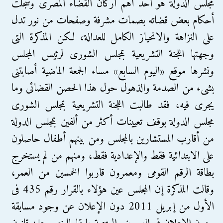
مجلس الدولة هو أحد أهم أركان القضاء المصرى وسجلت
أحكام بعض قضاته بصمات مشرفة وصفحات من نور تدل
على النزاهة والانحياز الكامل للعدالة، لكن المذكرة التى
وجهتها اللجنة التشريعية بمجلس الشورى لرئيس المجلس
ونشرها موقع «اليوم السابع» مساء الجمعة الماضية أصابتنى
بشىء من الصدمة والذهول حول هذا الحصن القضائى وما
يجرى فيه، فقد طالبت اللجنة التشريعية بمجلس الشورى
مجلس الدولة بوقف تعيينات أكثر من ألفين بمجلس الدولة
من أقارب المستشارين بالمجلس ومن بينهم أطفال حاصلون
على الابتدائية فقط والإعدادية فقط، ومنهم من لم يستخرج
بطاقة الرقم القومى ومعمرون قاربوا الخمسين من العمر،
وقالت المذكرة إن المجلس عين هؤلاء بالقرار رقم 435 فى
الأول من إبريل 2011 دون الإعلان عن وجود مسابقة