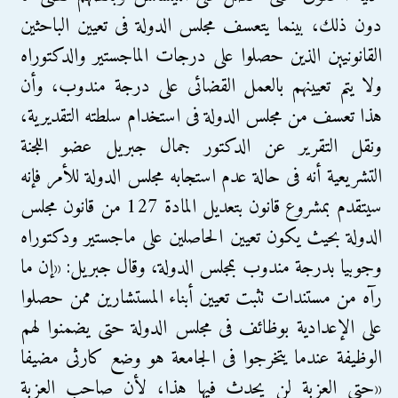
دون ذلك، بينما يتعسف مجلس الدولة فى تعيين الباحثين
القانونيين الذين حصلوا على درجات الماجستير والدكتوراه
ولا يتم تعيينهم بالعمل القضائى على درجة مندوب، وأن
هذا تعسف من مجلس الدولة فى استخدام سلطته التقديرية،
ونقل التقرير عن الدكتور جمال جبريل عضو اللجنة
التشريعية أنه فى حالة عدم استجابه مجلس الدولة للأمر فإنه
سيتقدم بمشروع قانون بتعديل المادة 127 من قانون مجلس
الدولة بحيث يكون تعيين الحاصلين على ماجستير ودكتوراه
وجوبيا بدرجة مندوب بمجلس الدولة، وقال جبريل: «إن ما
رآه من مستندات تثبت تعيين أبناء المستشارين ممن حصلوا
على الإعدادية بوظائف فى مجلس الدولة حتى يضمنوا لهم
الوظيفة عندما يتخرجوا فى الجامعة هو وضع كارثى مضيفا
«حتى العزبة لن يحدث فيها هذا، لأن صاحب العزبة