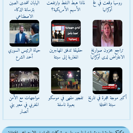
روسيا وقعت في فخ
لماذا هبط النفط وارتفعت
اليابان تتحدى الصين
أوكرانيا
الأسهم الأمريكية؟
بترسانة الذكاء
الاصطناعي
تراجع مخزون صواريخ
حقيقة تدفق المهاجرين
حياة الرئيس السوري
الاعتراض لدى أوكرانيا
المغاربة إلى سبتة
أحمد الشرع
أكبر موجة هجرة في تاريخ
تفجير مقهى في موسكو
مواجهات مع الأمن
سبتة المحتلة
بعبوة ناسفة
المغربي في معبر بني
أنصار