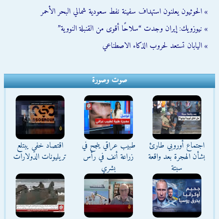
» الحوثيون يعلنون استهداف سفينة نفط سعودية شمالي البحر الأحمر
» نيوزويك: إيران وجدت “سلاحًا أقوى من القنبلة النووية”
» اليابان تستعد لحروب الذكاء الاصطناعي
صوت وصورة
اجتماع أوروبي طارئ
طبيب عراقي ينجح في
اقتصاد خفي يبتلع
بشأن الهجرة بعد واقعة
زراعة أنف في رأس
تريليونات الدولارات
سبتة
بشري