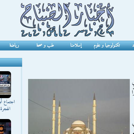
د
تكنولوجيا و علوم
إسلامنا
طب و صحة
رياضة
ي
ا
اجتماع أ
الهجرة 
ي
ع