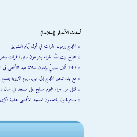
أحدث الأخبار (إسلامنا)
» الحجاج يرمون الجمرات في أول أيام التشريق
» حجاج بيت الله الحرام يشرعون برمي الجمرات ونحر
» 140 ألف مصلٍّ يؤدون صلاة عيد الأضحى في الأقصى رغم إجراءات الاحتلال
» مع بدء تدفق الحجاج إلى منى.. يوم التروية يفتتح 
» قتلى من جراء هجوم مسلح على مسجد في سان دييغو 
» مستوطنون يقتحمون المسجد الأقصى عشية ذكرى