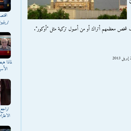
اقتصا
تريليو
اف شخص معظمهم أتراك أو من أصول تركية مثل "أوكور".
لماذا هب
الأسه
تراجع 
الاعترا