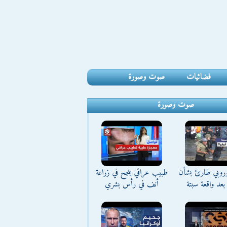
فضائيات
صوت وصورة
صوت وصورة
وروبي طارئ بشأن
طبيب عراقي ينجح في زراعة
بعد واقعة سبتة
أنف في رأس بشري