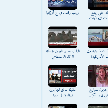
د خفي يبتلع
روسيا وقعت في فخ أوكرانيا
نات الدولارات
ط النفط وارتفعت
اليابان تتحدى الصين بترسانة
م الأمريكية؟
الذكاء الاصطناعي
مخزون صواريخ
حقيقة تدفق المهاجرين
ض لدى أوكرانيا
المغاربة إلى سبتة