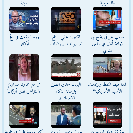
والسعودية
سبتة
طبيب عراقي ينجح في
اقتصاد خفي يبتلع
روسيا وقعت في فخ
زراعة أنف في رأس
تريليونات الدولارات
أوكرانيا
بشري
لماذا هبط النفط وارتفعت
اليابان تتحدى الصين
تراجع مخزون صواريخ
الأسهم الأمريكية؟
بترسانة الذكاء
الاعتراض لدى أوكرانيا
الاصطناعي
حقيقة تدفق المهاجرين
حياة الرئيس السوري
أكبر موجة هجرة في تاريخ