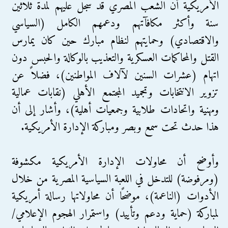
الأمريكية أن الشعب المصري قد سجَّل عليهم لمدة ثلاثين
سنة وأكثر مكافآتهم ودعمهم الكامل (السياسي
والاقتصادي) وحمايتهم لنظام مبارك حين كان يمارس
القتل والمحاكمات العسكرية والتعذيب بالوكالة والحبس دون
اتهام (عشرات السنين لآلاف المواطنين)، فضلاً عن
تزوير الانتخابات وتجميد المجتمع الأهلي (نقابات عمالية
ومهنية واتحادات طلابية وجمعيات أهلية)، وأشار إلى أن
هذا حدث تحت سمع وبصر ومباركة الإدارة الأمريكية.
وأوضح أن محاولات الإدارة الأمريكية مكشوفة
(ومرفوضة) للتدخل في اللعبة السياسية المصرية من خلال
الأدوات (الناعمة)، موضحًا أن محاولاتها رسالة أمريكية
لمباركة (حماية ودعم وتأييد) واستمرار الهجوم الإعلامي/