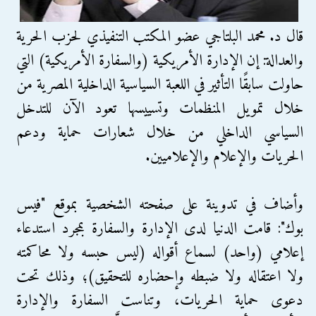
قال د. محمد البلتاجي عضو المكتب التنفيذي لحزب الحرية
والعدالة: إن الإدارة الأمريكية (والسفارة الأمريكية) التي
حاولت سابقًا التأثير في اللعبة السياسية الداخلية المصرية من
خلال تمويل المنظمات وتسييسها تعود الآن للتدخل
السياسي الداخلي من خلال شعارات حماية ودعم
الحريات والإعلام والإعلاميين.
وأضاف في تدوينة على صفحته الشخصية بموقع "فيس
بوك": قامت الدنيا لدى الإدارة والسفارة بمجرد استدعاء
إعلامي (واحد) لسماع أقواله (ليس حبسه ولا محاكمته
ولا اعتقاله ولا ضبطه وإحضاره للتحقيق)؛ وذلك تحت
دعوى حماية الحريات، وتناست السفارة والإدارة