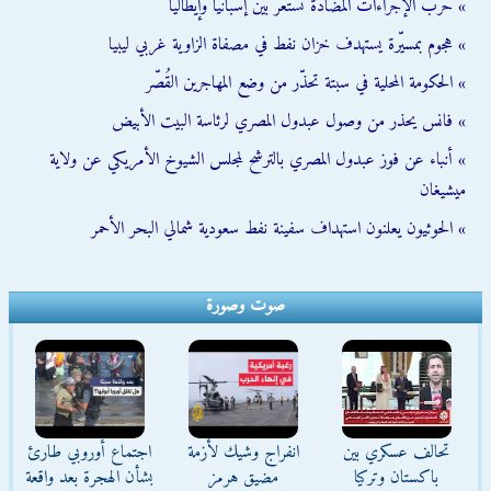
» حرب الإجراءات المضادة تستعر بين إسبانيا وإيطاليا
» هجوم بمسيّرة يستهدف خزان نفط في مصفاة الزاوية غربي ليبيا
» الحكومة المحلية في سبتة تحذّر من وضع المهاجرين القُصّر
» فانس يحذر من وصول عبدول المصري لرئاسة البيت الأبيض
» أنباء عن فوز عبدول المصري بالترشح لمجلس الشيوخ الأمريكي عن ولاية
ميشيغان
» الحوثيون يعلنون استهداف سفينة نفط سعودية شمالي البحر الأحمر
صوت وصورة
تحالف عسكري بين
انفراج وشيك لأزمة
اجتماع أوروبي طارئ
باكستان وتركيا
مضيق هرمز
بشأن الهجرة بعد واقعة