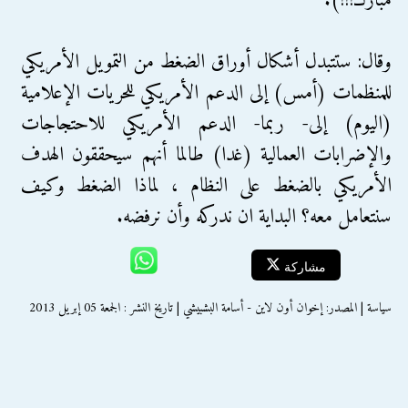
مبارك!!!).
وقال: ستتبدل أشكال أوراق الضغط من التمويل الأمريكي
للمنظمات (أمس) إلى الدعم الأمريكي للحريات الإعلامية
(اليوم) إلى- ربما- الدعم الأمريكي للاحتجاجات
والإضرابات العمالية (غدا) طالما أنهم سيحققون الهدف
الأمريكي بالضغط على النظام ، لماذا الضغط وكيف
سنتعامل معه؟ البداية ان ندركه وأن نرفضه.
مشاركة
سياسة | المصدر: إخوان أون لاين - أسامة البشبيشي | تاريخ النشر : الجمعة 05 إبريل 2013