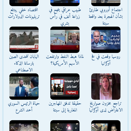
اجتماع أوروبي طارئ
طبيب عراقي ينجح في
اقتصاد خفي يبتلع
بشأن الهجرة بعد واقعة
زراعة أنف في رأس
تريليونات الدولارات
سبتة
بشري
روسيا وقعت في فخ
لماذا هبط النفط وارتفعت
اليابان تتحدى الصين
أوكرانيا
الأسهم الأمريكية؟
بترسانة الذكاء
الاصطناعي
تراجع مخزون صواريخ
حقيقة تدفق المهاجرين
حياة الرئيس السوري
الاعتراض لدى أوكرانيا
المغاربة إلى سبتة
أحمد الشرع