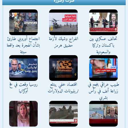
صوت وصورة
تحالف عسكري بين
انفراج وشيك لأزمة
اجتماع أوروبي طارئ
باكستان وتركيا
مضيق هرمز
بشأن الهجرة بعد واقعة
والسعودية
سبتة
طبيب عراقي ينجح في
اقتصاد خفي يبتلع
روسيا وقعت في فخ
زراعة أنف في رأس
تريليونات الدولارات
أوكرانيا
بشري