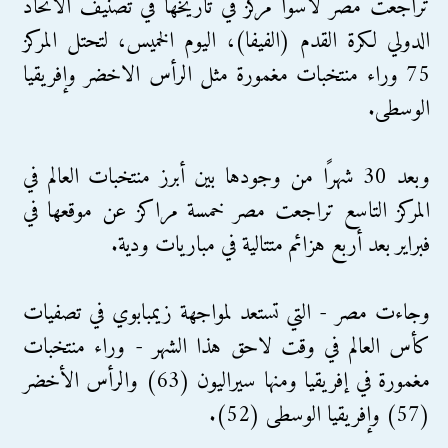
تراجعت مصر لأسوأ مركز في تاريخها في تصنيف الاتحاد
الدولي لكرة القدم (الفيفا)، اليوم الخميس، لتحتل المركز
75 وراء منتخبات مغمورة مثل الرأس الاخضر وإفريقيا
الوسطى.
وبعد 30 شهرًا من وجودها بين أبرز منتخبات العالم في
المركز التاسع تراجعت مصر خمسة مراكز عن موقعها في
فبراير بعد أربع هزائم متتالية في مباريات ودية.
وجاءت مصر - التي تستعد لمواجهة زيمبابوي في تصفيات
كأس العالم في وقت لاحق هذا الشهر - وراء منتخبات
مغمورة في إفريقيا ومنها سيراليون (63) والرأس الأخضر
(57) وإفريقيا الوسطى (52).