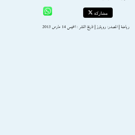
مشاركة
رياضة | المصدر: رويترز | تاريخ النشر : الخميس 14 مارس 2013