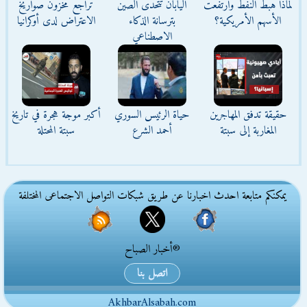
لماذا هبط النفط وارتفعت
اليابان تتحدى الصين
تراجع مخزون صواريخ
الأسهم الأمريكية؟
بترسانة الذكاء
الاعتراض لدى أوكرانيا
الاصطناعي
حقيقة تدفق المهاجرين
حياة الرئيس السوري
أكبر موجة هجرة في تاريخ
المغاربة إلى سبتة
أحمد الشرع
سبتة المحتلة
يمكنكم متابعة احدث اخبارنا عن طريق شبكات التواصل الاجتماعى المختلفة
®أخبار الصباح
اتصل بنا
AkhbarAlsabah.com