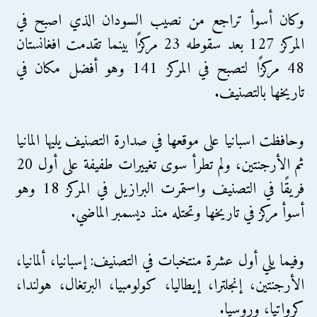
وكان أسوأ تراجع من نصيب السودان الذي اصبح في
المركز 127 بعد سقوطه 23 مركزًا بينما تقدمت افغانستان
48 مركزًا لتصبح في المركز 141 وهو أفضل مكان في
تاريخها بالتصنيف.
وحافظت اسبانيا على موقعها في صدارة التصنيف يليها المانيا
ثم الأرجنتين، ولم تطرأ سوى تغييرات طفيفة على أول 20
فريقًا في التصنيف واستمرت البرازيل في المركز 18 وهو
أسوأ مركز في تاريخها وتحتله منذ ديسمبر الماضي.
وفيما يلي أول عشرة منتخبات في التصنيف: إسبانيا، ألمانيا،
الأرجنتين، إنجلترا، إيطاليا، كولومبيا، البرتغال، هولندا،
كرواتيا، وروسيا.