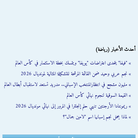
أحدث الأخبار (رياضة)
» "فيفا" يتحدى اعتراضات "يويفا" ويتمسك بخطة الاستثمار في كأس العالم
» نجم عربي وحيد ضمن القائمة المرشحة للتشكيلة المثالية لمونديال 2026
» مليون مشجع في انتظارالمنتخب الإسباني.. مدريد تستعد لاستقبال أبطال العالم
» القيمة السوقية لنجوم نهائي كأس العالم
» ريمونتادا الأرجنتين تنهي حلم إنجلترا في المرور إلى نهائي مونديال 2026
» لماذا يحمل نجم إسبانيا اسم "لامين جمال"؟