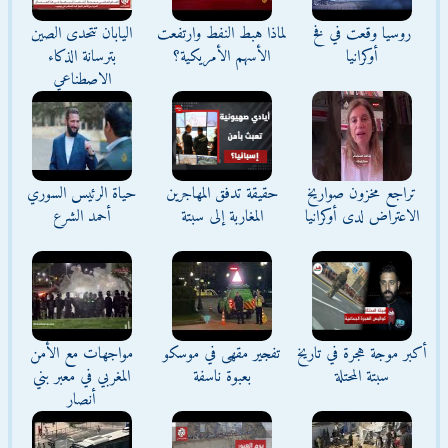
روسيا وقعت في فخ
لماذا هبط النفط وارتفعت
اليابان تتحدى الصين
أوكرانيا
الأسهم الأمريكية؟
بترسانة الذكاء
الاصطناعي
تراجع مخزون صواريخ
حقيقة تدفق المهاجرين
حياة الرئيس السوري
الاعتراض لدى أوكرانيا
المغاربة إلى سبتة
أحمد الشرع
أكبر موجة هجرة في تاريخ
تفجير مقهى في موسكو
مواجهات مع الأمن
سبتة المحتلة
بعبوة ناسفة
المغربي في معبر بني
أنصار