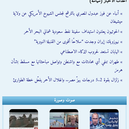
أحدث الأخبار (سياسة)
» أنباء عن فوز عبدول المصري بالترشح لمجلس الشيوخ الأمريكي عن ولاية
ميشيغان
» الحوثيون يعلنون استهداف سفينة نفط سعودية شمالي البحر الأحمر
» نيوزويك: إيران وجدت “سلاحًا أقوى من القنبلة النووية”
» اليابان تستعد لحروب الذكاء الاصطناعي
» طهران تنفي أي محادثات مع واشنطن وتواصل مباحثاتها مع مسقط بشأن
هرمز
» زلزال بقوة 5.2 درجات يهزّ مصر.. والهلال الأحمر يفعّل خطة الطوارئ
صوت وصورة