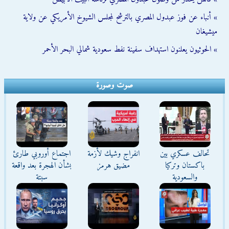
» أنباء عن فوز عبدول المصري بالترشح لمجلس الشيوخ الأمريكي عن ولاية
ميشيغان
» الحوثيون يعلنون استهداف سفينة نفط سعودية شمالي البحر الأحمر
صوت وصورة
تحالف عسكري بين
انفراج وشيك لأزمة
اجتماع أوروبي طارئ
باكستان وتركيا
مضيق هرمز
بشأن الهجرة بعد واقعة
والسعودية
سبتة