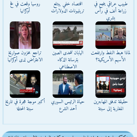
طبيب عراقي ينجح في
اقتصاد خفي يبتلع
روسيا وقعت في فخ
زراعة أنف في رأس
تريليونات الدولارات
أوكرانيا
بشري
لماذا هبط النفط وارتفعت
اليابان تتحدى الصين
تراجع مخزون صواريخ
الأسهم الأمريكية؟
بترسانة الذكاء
الاعتراض لدى أوكرانيا
الاصطناعي
حقيقة تدفق المهاجرين
حياة الرئيس السوري
أكبر موجة هجرة في تاريخ
المغاربة إلى سبتة
أحمد الشرع
سبتة المحتلة