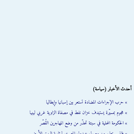
أحدث الأخبار (سياسة)
» حرب الإجراءات المضادة تستعر بين إسبانيا وإيطاليا
» هجوم بمسيّرة يستهدف خزان نفط في مصفاة الزاوية غربي ليبيا
» الحكومة المحلية في سبتة تحذّر من وضع المهاجرين القُصّر
» فانس يحذر من وصول عبدول المصري لرئاسة البيت الأبيض