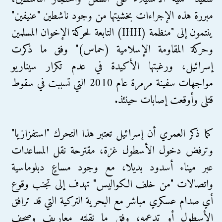
مبررة هذه الإجراءات بخشيتها من وجود ناشطين "عنيفين"
ينتمون إلى "منظمة (IHH) التابعة لحركة الإخوان المسلمين
وحركة المقاومة الإسلامية (حماس)" وفق ما ذكرت
إسرائيل، ورغبتها الأكيدة في عدم تكرار سيناريو
مواجهات سفينة مرمرة عام 2010 التي تسببت في سقوط
قتلى وأوقعت إصابات حينئذ.
كما ذكر العمري أن إسرائيل تعتبر هذا التحرك "استفزازيا"
وترفض دخول الأسطول غزة، مقترحة نقل المساعدات
عبر ميناء أسدود بديلا، مع وجود مساعٍ دبلوماسية
واتصالات "من خلف الكواليس" تهدف إلى تجنب وقوع
أي صدام عسكري مباشر مع البحرية التركية التي قد ترافق
الأسطول أو تدعمه، وفق ما نقلته معاريف وصحف