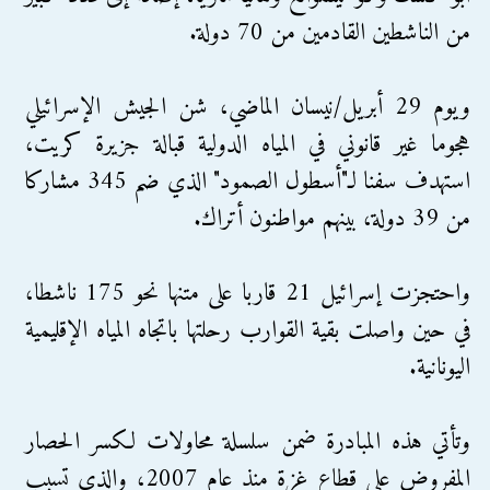
من الناشطين القادمين من 70 دولة.
ويوم 29 أبريل/نيسان الماضي، شن الجيش الإسرائيلي
هجوما غير قانوني في المياه الدولية قبالة جزيرة كريت،
استهدف سفنا لـ"أسطول الصمود" الذي ضم 345 مشاركا
من 39 دولة، بينهم مواطنون أتراك.
واحتجزت إسرائيل 21 قاربا على متنها نحو 175 ناشطا،
في حين واصلت بقية القوارب رحلتها باتجاه المياه الإقليمية
اليونانية.
وتأتي هذه المبادرة ضمن سلسلة محاولات لكسر الحصار
المفروض على قطاع غزة منذ عام 2007، والذي تسبب