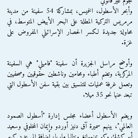
هجوم غير قانوني
وأبحر الأسطول، الخميس، بمشاركة 54 سفينة من مدينة
مرمريس التركية المطلة على البحر الأبيض المتوسط، في
محاولة جديدة لكسر الحصار الإسرائيلي المفروض على
غزة.
وأوضح مراسل الجزيرة أن سفينة "فاميلي" هي السفينة
المركزية، وتضم أطباء ومحامين وناشطين حقوقيين وصحفيين
وتعمل غرفة عمليات للتنسيق بين بقية سفن الأسطول التي
تبعد عنها نحو 35 ميلا.
ويضم الأسطول أعضاء مجلس إدارة "أسطول الصمود
العالمي"، بينهم سميرة آق دنيز أوردو وإيمان المخلوفي وسعيد
أبو كشك وكو تينموانغ ونتاليا ماريا، إضافة إلى عدد كبير