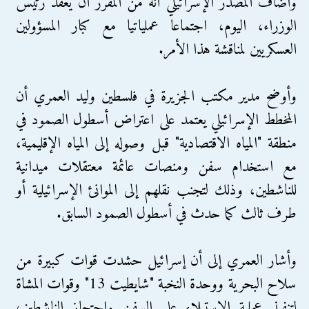
وأضاف المصدر الإسرائيلي أنه من المقرر أن يعقد رئيس
الوزراء، اليوم، اجتماعا عملياتيا مع كبار المسؤولين
العسكريين لمناقشة هذا الأمر.
وأوضح مدير مكتب الجزيرة في فلسطين وليد العمري أن
المخطط الإسرائيلي يعتمد على اعتراض أسطول الصمود في
منطقة "المياه الاقتصادية" قبل وصوله إلى المياه الإقليمية،
مع استخدام سفن ومنصات عائمة معتقلات ميدانية
للناشطين، وذلك لتجنب نقلهم إلى الموانئ الإسرائيلية أو
طرف ثالث كما حدث في أسطول الصمود السابق.
وأشار العمري إلى أن إسرائيل حشدت قوات كبيرة من
سلاح البحرية ووحدة النخبة "شايطيت 13" وقوات المشاة
لتنفيذ عملية الاستيلاء على السفن واحتجاز الناشطين،