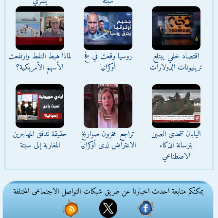
سبتة
بشري
اقتصاد خفي يبتلع
روسيا وقعت في فخ
لماذا هبط النفط وارتفعت
تريليونات الدولارات
أوكرانيا
الأسهم الأمريكية؟
اليابان تتحدى الصين
تراجع مخزون صواريخ
حقيقة تدفق المهاجرين
بترسانة الذكاء
الاعتراض لدى أوكرانيا
المغاربة إلى سبتة
الاصطناعي
يمكنكم متابعة احدث اخبارنا عن طريق شبكات التواصل الاجتماعى المختلفة