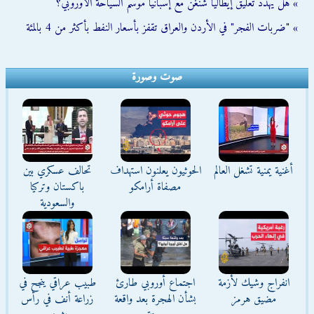
» هل يهدد تعليق إيطاليا شنغن مع إسبانيا موسم السياحة الأوروبي؟
» "ضربات الفجر" في الأردن والعراق تقفز بأسعار النفط بأكثر من 4 بالمئة
صوت وصورة
أغنية يمنية تشغل العالم
الحوثيون يعلنون استهداف
تحالف عسكري بين
مصفاة أرامكو
باكستان وتركيا
والسعودية
انفراج وشيك لأزمة
اجتماع أوروبي طارئ
طبيب عراقي ينجح في
مضيق هرمز
بشأن الهجرة بعد واقعة
زراعة أنف في رأس