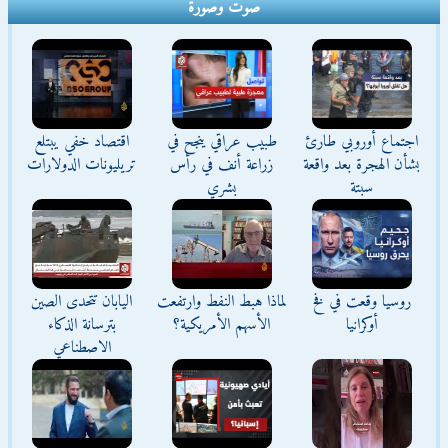
صوت وصورة
اجتماع أوروبي طارئ
طبيب عراقي ينجح في
اقتصاد خفي يبتلع
بشأن الهجرة بعد واقعة
زراعة أنف في رأس
تريليونات الدولارات
سبتة
بشري
روسيا وقعت في فخ
لماذا هبط النفط وارتفعت
اليابان تتحدى الصين
أوكرانيا
الأسهم الأمريكية؟
بترسانة الذكاء
الاصطناعي