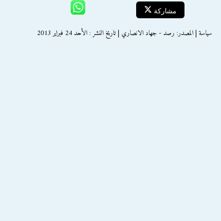
مشاركة
سياسة | المصدر: رصد - جهاد الانصاري | تاريخ النشر : الأحد 24 فبراير 2013