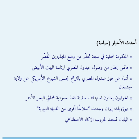
أحدث الأخبار (سياسة)
» الحكومة المحلية في سبتة تحذّر من وضع المهاجرين القُصّر
» فانس يحذر من وصول عبدول المصري لرئاسة البيت الأبيض
» أنباء عن فوز عبدول المصري بالترشح لمجلس الشيوخ الأمريكي عن ولاية
ميشيغان
» الحوثيون يعلنون استهداف سفينة نفط سعودية شمالي البحر الأحمر
» نيوزويك: إيران وجدت “سلاحًا أقوى من القنبلة النووية”
» اليابان تستعد لحروب الذكاء الاصطناعي