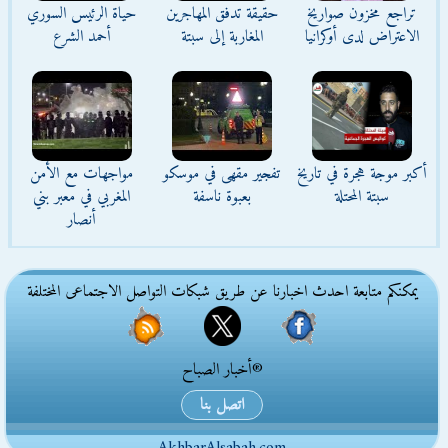
تراجع مخزون صواريخ
حقيقة تدفق المهاجرين
حياة الرئيس السوري
الاعتراض لدى أوكرانيا
المغاربة إلى سبتة
أحمد الشرع
أكبر موجة هجرة في تاريخ
تفجير مقهى في موسكو
مواجهات مع الأمن
سبتة المحتلة
بعبوة ناسفة
المغربي في معبر بني
أنصار
يمكنكم متابعة احدث اخبارنا عن طريق شبكات التواصل الاجتماعى المختلفة
®أخبار الصباح
اتصل بنا