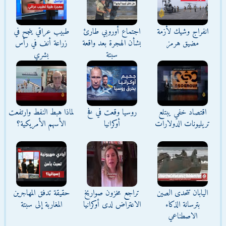
انفراج وشيك لأزمة
اجتماع أوروبي طارئ
طبيب عراقي ينجح في
مضيق هرمز
بشأن الهجرة بعد واقعة
زراعة أنف في رأس
سبتة
بشري
اقتصاد خفي يبتلع
روسيا وقعت في فخ
لماذا هبط النفط وارتفعت
تريليونات الدولارات
أوكرانيا
الأسهم الأمريكية؟
اليابان تتحدى الصين
تراجع مخزون صواريخ
حقيقة تدفق المهاجرين
بترسانة الذكاء
الاعتراض لدى أوكرانيا
المغاربة إلى سبتة
الاصطناعي