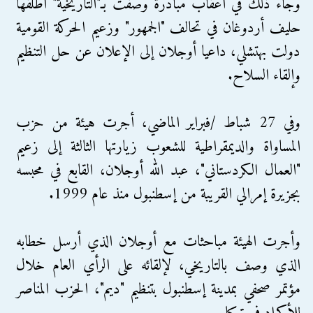
وجاء ذلك في أعقاب مبادرة وصفت بـ"التاريخية" أطلقها
حليف أردوغان في تحالف "الجمهور" وزعيم الحركة القومية
دولت بهتشلي، داعيا أوجلان إلى الإعلان عن حل التنظيم
وإلقاء السلاح.
وفي 27 شباط /فبراير الماضي، أجرت هيئة من حزب
المساواة والديمقراطية للشعوب زيارتها الثالثة إلى زعيم
"العمال الكردستاني"، عبد الله أوجلان، القابع في محبسه
بجزيرة إمرالي القريبة من إسطنبول منذ عام 1999.
وأجرت الهيئة مباحثات مع أوجلان الذي أرسل خطابه
الذي وصف بالتاريخي، لإلقائه على الرأي العام خلال
مؤتمر صحفي بمدينة إسطنبول بتنظيم "ديم"، الحزب المناصر