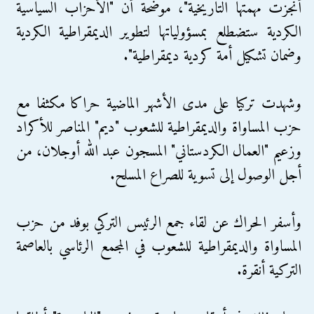
أنجزت مهمتها التاريخية"، موضحة أن "الأحزاب السياسية
الكردية ستضطلع بمسؤولياتها لتطوير الديمقراطية الكردية
وضمان تشكيل أمة كردية ديمقراطية".
وشهدت تركيا على مدى الأشهر الماضية حراكا مكثفا مع
حزب المساواة والديمقراطية للشعوب "ديم" المناصر للأكراد
وزعيم "العمال الكردستاني" المسجون عبد الله أوجلان، من
أجل الوصول إلى تسوية للصراع المسلح.
وأسفر الحراك عن لقاء جمع الرئيس التركي بوفد من حزب
المساواة والديمقراطية للشعوب في المجمع الرئاسي بالعاصمة
التركية أنقرة.