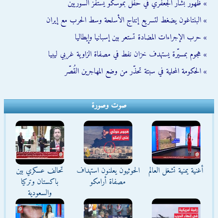
» ظهور بشار الجعفري في حفل بموسكو يستفز السوريين
» البنتاغون يضغط لتسريع إنتاج الأسلحة وسط الحرب مع إيران
» حرب الإجراءات المضادة تستعر بين إسبانيا وإيطاليا
» هجوم بمسيّرة يستهدف خزان نفط في مصفاة الزاوية غربي ليبيا
» الحكومة المحلية في سبتة تحذّر من وضع المهاجرين القُصّر
صوت وصورة
أغنية يمنية تشغل العالم
الحوثيون يعلنون استهداف
تحالف عسكري بين
مصفاة أرامكو
باكستان وتركيا
والسعودية