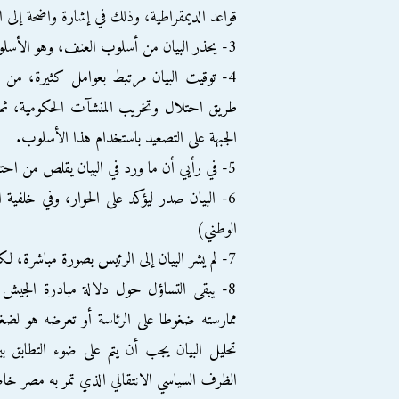
قواعد الديمقراطية، وذلك في إشارة واضحة إلى 
3- يحذر البيان من أسلوب العنف، وهو الأسلوب الذي تستخدمه جبهة البرادعي منذ بدء الأحداث.
4- توقيت البيان مرتبط بعوامل كثيرة، من 
طريق احتلال وتخريب المنشآت الحكومية، ثم ا
الجبهة على التصعيد باستخدام هذا الأسلوب.
5- في رأيي أن ما ورد في البيان يقلص من احتمالات اقتحام قصر الاتحادية.
6- البيان صدر ليؤكد على الحوار، وفي خلفي
الوطني)
7- لم يشر البيان إلى الرئيس بصورة مباشرة، لكن ما تضمنه البيان هو نفسه ما يدعو إليه الرئيس.
8- يبقى التساؤل حول دلالة مبادرة الجيش
ممارسته ضغوطا على الرئاسة أو تعرضه هو لضغ
تحليل البيان يجب أن يتم على ضوء التطاب
الظرف السياسي الانتقالي الذي تمر به مصر خا