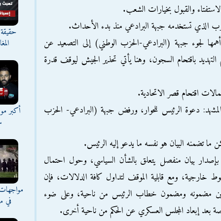
الاستفتاء والقبول بخيارات الشعب.
حقيقة 
أهمها لجوء جبهة (البرادعي-الحزب الوطني) إلى التصعيد عن
المغ
لتهديد باقتحام السجون، وهنا يأتي تحذير الجيش ليوقف قدرة
ة المشهد: دعوة الرئيس للحوار، ورفض جبهة (البرادعي- الحزب
أكبر موج
س
 بإصدار بيان منفصل يتعلق بالشأن السياسي، وحول احتمال
وط خارجية، ومع قابلية الموقف لتداول كافة الدلالات، فإن
مواجهات 
ق بين مضمونه ومضمون خطاب الرئيس من ناحية، وعلى ضوء
في مع
صة بعد إبعاد المجلس العسكري عن الحكم من ناحية أخرى.