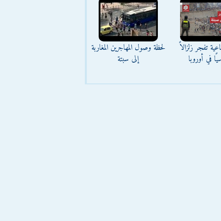
عية تفجر زلزالاً
لحظة وصول المهاجرين المغاربة
يًا في أوروبا
إلى سبتة