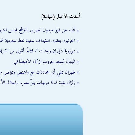
أحدث الأخبار (سياسة)
» أنباء عن فوز عبدول المصري بالترشح لمجلس الشي
» الحوثيون يعلنون استهداف سفينة نفط سعودية شمال
» نيوزويك: إيران وجدت “سلاحًا أقوى من القنبلة 
» اليابان تستعد لحروب الذكاء الاصطناعي
» طهران تنفي أي محادثات مع واشنطن وتواصل مب
» زلزال بقوة 5.2 درجات يهزّ مصر.. والهلال الأحمر يفعّل خطة الطوارئ