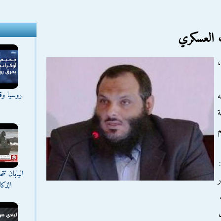
ث العسكري
،
روسيا وقع
ه
ة
م
اليابان ت
ر
الذك