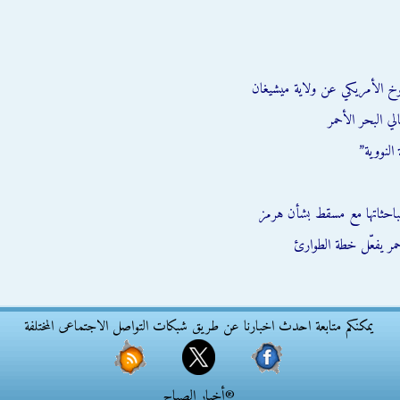
وخ الأمريكي عن ولاية ميشيغان
ي البحر الأحمر
النووية”
احثاتها مع مسقط بشأن هرمز
يمكنكم متابعة احدث اخبارنا عن طريق شبكات التواصل الاجتماعى المختلفة
®أخبار الصباح