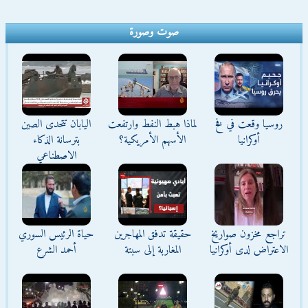
صوت وصورة
روسيا وقعت في فخ
لماذا هبط النفط وارتفعت
اليابان تتحدى الصين
أوكرانيا
الأسهم الأمريكية؟
بترسانة الذكاء
الاصطناعي
تراجع مخزون صواريخ
حقيقة تدفق المهاجرين
حياة الرئيس السوري
الاعتراض لدى أوكرانيا
المغاربة إلى سبتة
أحمد الشرع