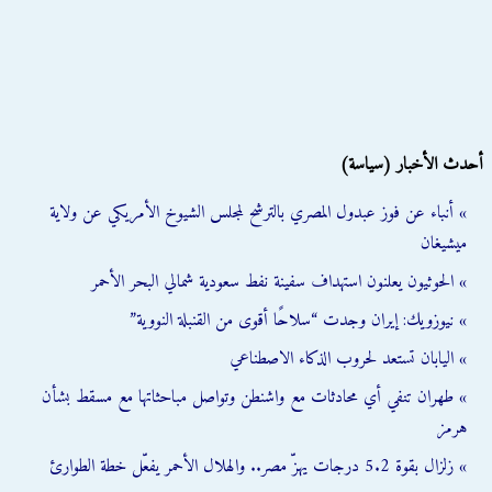
أحدث الأخبار (سياسة)
» أنباء عن فوز عبدول المصري بالترشح لمجلس الشيوخ الأمريكي عن ولاية
ميشيغان
» الحوثيون يعلنون استهداف سفينة نفط سعودية شمالي البحر الأحمر
» نيوزويك: إيران وجدت “سلاحًا أقوى من القنبلة النووية”
» اليابان تستعد لحروب الذكاء الاصطناعي
» طهران تنفي أي محادثات مع واشنطن وتواصل مباحثاتها مع مسقط بشأن
هرمز
» زلزال بقوة 5.2 درجات يهزّ مصر.. والهلال الأحمر يفعّل خطة الطوارئ