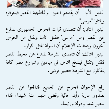
ﺍﻟﺒﺪﻳﻞ ﺍﻷﻭﻝ: ﺃﻥ ﻳﻘﺘﺤﻢ ﺍﻟﻔﻠﻮﻝ ﻭﺍﻟﺒﻠﻄﺠﻴﺔ ﺍﻟﻘﺼﺮ ﻓﻴﺤﺮﻗﻮﻩ
ﻭﻳﻘﺘﻠﻮﺍ "ﻣﺮﺳﻰ"
ﺍﻟﺒﺪﻳﻞ ﺍﻟﺜﺎﻧﻰ: ﺃﻥ ﺗﺘﺼﺪﻯ ﻗﻮﺍﺕ ﺍﻟﺤﺮﺱ ﺍﻟﺠﻤﻬﻮﺭﻯ ﻟﻠﺪﻓﺎﻉ
ﻋﻦ ﺍﻟﻘﺼﺮ ﻭﻋﻦ "ﻣﺮﺳﻰ" ﻓﺘﻘﺘﻞ ﺍﻧﺎﺳﺎ ﻭﻳﻘﺘﻞ ﻣﻦ ﺍﻟﺤﺮﺱ
ﺁﺧﺮﻭﻥ ﻭﻳﺘﺤﺪﺙ ﺍﻹﻋﻼﻡ ﺃﻥ ﺍﻟﺪﻭﻟﺔ ﺗﻘﺘﻞ ﺍﻟﺜﻮﺍﺭ.
ﺍﻟﺒﺪﻳﻞ ﺍﻟﺜﺎﻟﺚ: ﺃﻥ ﺗﺘﺼﺪﻯ ﺍﻟﺸﺮﻃﺔ ﻟﻠﺪﻓﺎﻉ ﻋﻦ ﻣﺤﻴﻂ ﺍﻟﻘﺼﺮ
ﻓﺘﻘﺘﻞ ﻭﺗﻘﺘﻞ ﻓﻴﻨﺪﻓﻊ ﺍﻟﻨﺎﺱ ﻓﻰ ﻣﻴﺎﺩﻳﻦ ﻭﺷﻮﺍﺭﻉ ﻣﺼﺮ ﻛﺎﻓﺔ
ﻳﺘﻘﺎﺗﻠﻮﻥ ﻣﻊ ﺍﻟﺸﺮﻃﺔ ﻓﺘﺼﻴﺮ ﻓﻮﺿﻰ.
ﺭﻓﻊ ﺍﻹﺧﻮﺍﻥ ﺍﻟﺤﺮﺝ ﻋﻦ ﺍﻟﺠﻤﻴﻊ ﻓﺪﺍﻓﻌﻮﺍ ﻋﻦ ﺍﻟﻘﺼﺮ
ﺑﺼﺪﻭﺭ ﻋﺎﺭﻳﺔ ﻭﺃﻳﺪ ﺧﺎﻟﻴﺔ ﻭﻗﻀﻰ ﻣﻨﻬﻢ ﺳﺘﺔ ﺷﻬﺪﺍﺀ ﻓﺪﺍﺀ
ﻟﻤﺼﺮ ﺷﻌﺒﺎ ﻭﺩﻭﻟﺔ ﻭﺭﺋﻴﺴﺎ.