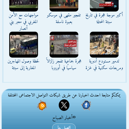
أكبر موجة هجرة في تاريخ
تفجير مقهى في موسكو
مواجهات مع الأمن
سبتة المحتلة
بعبوة ناسفة
المغربي في معبر بني
أنصار
تدمير مستودع أدوية
هجرة جماعية تفجر زلزالاً
لحظة وصول المهاجرين
ومربعات سكنية في غزة
سياسيًا في أوروبا
المغاربة إلى سبتة
يمكنكم متابعة احدث اخبارنا عن طريق شبكات التواصل الاجتماعى المختلفة
®أخبار الصباح
اتصل بنا