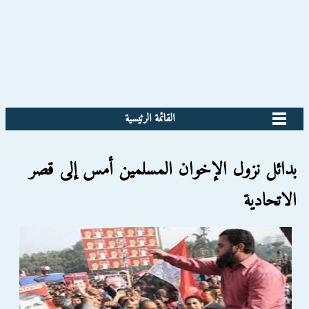
القائمة الرئيسية
ﺑﺪﺍﺋﻞ ﻧﺰﻭﻝ ﺍﻹﺧﻮﺍﻥ ﺍﻟﻤﺴﻠﻤﻴﻦ ﺃﻣﺲ ﺇﻟﻰ ﻗﺼﺮ
ﺍﻻﺗﺤﺎﺩﻳﺔ