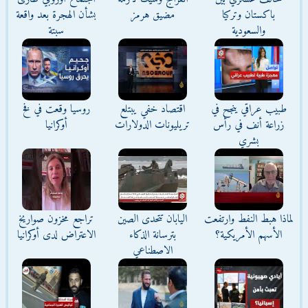
باكستان وتركيا
مضيق هرمز
بشأن الهجرة بعد واقعة
والسعودية
سبتة
طبيب عراقي ينجح في
اقتصاد خفي يبتلع
روسيا وقعت في فخ
زراعة أنف في رأس
تريليونات الدولارات
أوكرانيا
بشري
لماذا هبط النفط وارتفعت
اليابان تتحدى الصين
تراجع مخزون صواريخ
الأسهم الأمريكية؟
بترسانة الذكاء
الاعتراض لدى أوكرانيا
الاصطناعي