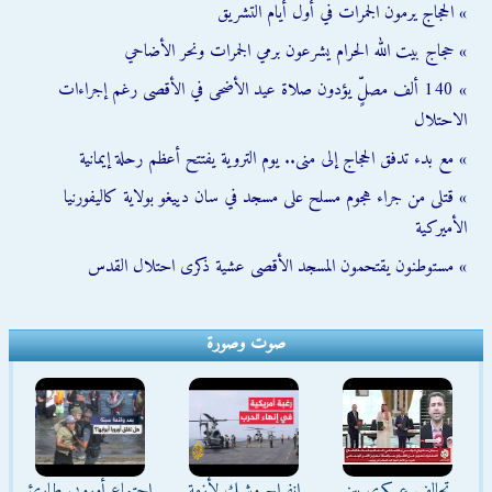
» الحجاج يرمون الجمرات في أول أيام التشريق
» حجاج بيت الله الحرام يشرعون برمي الجمرات ونحر الأضاحي
» 140 ألف مصلٍّ يؤدون صلاة عيد الأضحى في الأقصى رغم إجراءات
الاحتلال
» مع بدء تدفق الحجاج إلى منى.. يوم التروية يفتتح أعظم رحلة إيمانية
» قتلى من جراء هجوم مسلح على مسجد في سان دييغو بولاية كاليفورنيا
الأميركية
» مستوطنون يقتحمون المسجد الأقصى عشية ذكرى احتلال القدس
صوت وصورة
تحالف عسكري بين
انفراج وشيك لأزمة
اجتماع أوروبي طارئ