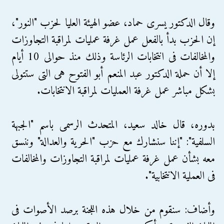
وقال الدكتور يسرى حماد، عضو الهيئة العليا لحزب "النور"،
إن الحزب بدأ بالفعل عمل غرفة عمليات لمراقبة التجاوزات
والمخالفات فى انتخابات الرئاسة وذلك منذ حوالى 10 أيام
إلا أن حملة الدكتور عبد المنعم أبو الفتوح هى التى ستتولى
بشكل مباشر عمل غرفة العمليات لمراقبة الانتخابات.
بدوره، قال خالد سعيد، المتحدث الرسمى باسم "الجبهة
السلفية": "إننا سنشارك مع حزب "الحرية والعدالة" وننسق
معه بشأن عمل غرفة عمليات لمراقبة التجاوزات والمخالفات
فى العملية الانتخابية".
وأضاف: سنقوم من خلال هذه اللجنة برصد الأصوات فى