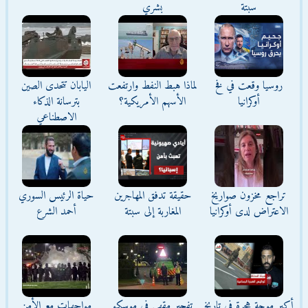
سبتة
بشري
روسيا وقعت في فخ
لماذا هبط النفط وارتفعت
اليابان تتحدى الصين
أوكرانيا
الأسهم الأمريكية؟
بترسانة الذكاء
الاصطناعي
تراجع مخزون صواريخ
حقيقة تدفق المهاجرين
حياة الرئيس السوري
الاعتراض لدى أوكرانيا
المغاربة إلى سبتة
أحمد الشرع
أكبر موجة هجرة في تاريخ
تفجير مقهى في موسكو
مواجهات مع الأمن