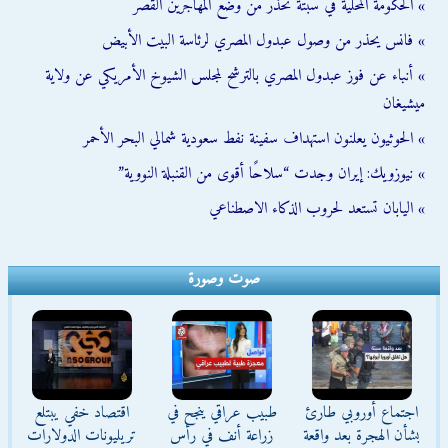
» الحكومة المحلية في سبتة تحذّر من وضع المهاجرين القُصّر
» فانس يحذر من وصول عبدول المصري لرئاسة البيت الأبيض
» أنباء عن فوز عبدول المصري بالترشح لمجلس الشيوخ الأمريكي عن ولاية
ميشيغان
» الحوثيون يعلنون استهداف سفينة نفط سعودية شمالي البحر الأحمر
» نيوزويك: إيران وجدت “سلاحًا أقوى من القنبلة النووية”
» اليابان تستعد لحروب الذكاء الاصطناعي
صوت وصورة
اجتماع أوروبي طارئ
طبيب عراقي ينجح في
اقتصاد خفي يبتلع
بشأن الهجرة بعد واقعة
زراعة أنف في رأس
تريليونات الدولارات