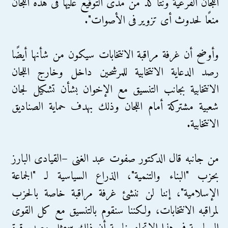
اللجان الفرعية ونتأكد من مدى التوقيع عليها فى هذه اللجان
منعًا لحدوث أى تزوير فى الأصوات".
وأوضح أن غرفة مراقبة الانتخابات سيكون من شأنها أيضًا
رصد الدعاية الانتخابية للمرشحين داخل وخارج اللجان
الانتخابية بجانب التنسيق مع الإخوان بشأن تشكيل لجان
شعبية مشتركة أمام اللجان وذلك بهدف حماية الصناديق
الانتخابية.
من جانبه قال الدكتور صفوت عبد الغنى –القيادى البارز
بحزب "البناء والتنمية"، الذراع السياسية لـ "الجماعة
الإسلامية"، إننا لن ننشئ غرفة مراقبة خاصة بالحزب
لمراقبه الانتخابات، ولكننا سنقوم بالتنسيق مع كل القوى