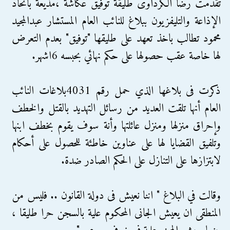
تقدمت رضا الكرداوى طليقة توفيق عكاشة ،مذيعة باتحاد
الإذاعة والتليفزيون ببلاغ للنائب العام المستشار عبدالمجيد
محمود تطالب باخذ تعهد على طليقها "توفيق" بعدم التعرض
لها خاصة عقب حصولها على حكم نهائي بحبسه 6اشهر.
ذكرت فى بلاغها الذي حمل رقم 4031بلاغات النائب
العام أنها تلقت العديد من رسائل التهديد بالقتل والخطف
وإحراق منزلها ومنزل عائلتها وأنة سوف يقوم بخطف ابنها
وتلفيق القضايا لها على عناوين خاطئة للحصول على أحكام
لابتزازها على التنازل على الحكم الصادر ضدة.
وقالت في البلاغ " اننا نعيش فى دولة القانون .. فليس من
المنطقى ان يعيش الجانى المحكوم علية بالسجن حرا طليقا ،