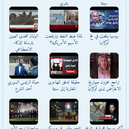
سبتة
بشري
روسيا وقعت في فخ
لماذا هبط النفط وارتفعت
اليابان تتحدى الصين
أوكرانيا
الأسهم الأمريكية؟
بترسانة الذكاء
الاصطناعي
تراجع مخزون صواريخ
حقيقة تدفق المهاجرين
حياة الرئيس السوري
الاعتراض لدى أوكرانيا
المغاربة إلى سبتة
أحمد الشرع
أكبر موجة هجرة في تاريخ
تفجير مقهى في موسكو
مواجهات مع الأمن