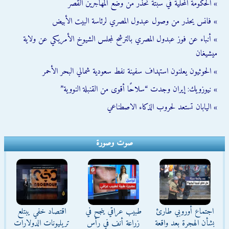
» الحكومة المحلية في سبتة تحذّر من وضع المهاجرين القُصّر
» فانس يحذر من وصول عبدول المصري لرئاسة البيت الأبيض
» أنباء عن فوز عبدول المصري بالترشح لمجلس الشيوخ الأمريكي عن ولاية
ميشيغان
» الحوثيون يعلنون استهداف سفينة نفط سعودية شمالي البحر الأحمر
» نيوزويك: إيران وجدت “سلاحًا أقوى من القنبلة النووية”
» اليابان تستعد لحروب الذكاء الاصطناعي
صوت وصورة
اجتماع أوروبي طارئ
طبيب عراقي ينجح في
اقتصاد خفي يبتلع
بشأن الهجرة بعد واقعة
زراعة أنف في رأس
تريليونات الدولارات