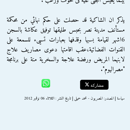
بينما يعيش المجنى علية فى خوف ورعب".
يذكر ان الشاكية قد حصلت على حكم نهائي من محكمة
مستأنف مدينة نصر بحبس طليقها توفيق عكاشة بالسجن
6اشهر لقيامة بسبها وقذفها بعبارات تسيىء للسمعة على
القنوات الفضائية،عقب اقامتها دعوى مصاريف علاج
لابنهما المريض ورفضة علاجة والسخرية منة على برنامجة
"مصراليوم".
مشاركة
سياسة | المصدر: المصريون - محمد حميلى | تاريخ النشر : الثلاثاء 06 نوفمبر 2012