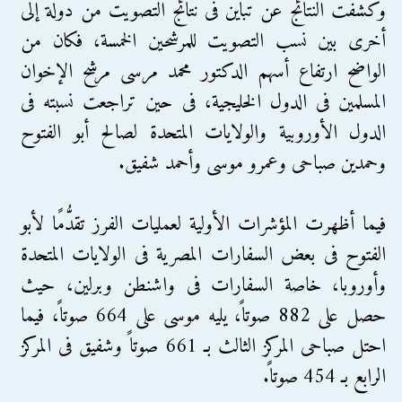
وكشفت النتائج عن تبايُن فى نتائج التصويت من دولة إلى
أخرى بين نسب التصويت للمرشحين الخمسة، فكان من
الواضح ارتفاع أسهم الدكتور محمد مرسى مرشح الإخوان
المسلمين فى الدول الخليجية، فى حين تراجعت نسبته فى
الدول الأوروبية والولايات المتحدة لصالح أبو الفتوح
وحمدين صباحى وعمرو موسى وأحمد شفيق.
فيما أظهرت المؤشرات الأولية لعمليات الفرز تقدُّمًا لأبو
الفتوح فى بعض السفارات المصرية فى الولايات المتحدة
وأوروبا، خاصة السفارات فى واشنطن وبرلين، حيث
حصل على 882 صوتاً، يليه موسى على 664 صوتاً، فيما
احتل صباحى المركز الثالث بـ 661 صوتاً وشفيق فى المركز
الرابع بـ 454 صوتاً.