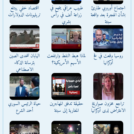
اجتماع أوروبي طارئ
طبيب عراقي ينجح في
اقتصاد خفي يبتلع
بشأن الهجرة بعد واقعة
زراعة أنف في رأس
تريليونات الدولارات
سبتة
بشري
روسيا وقعت في فخ
لماذا هبط النفط وارتفعت
اليابان تتحدى الصين
أوكرانيا
الأسهم الأمريكية؟
بترسانة الذكاء
الاصطناعي
تراجع مخزون صواريخ
حقيقة تدفق المهاجرين
حياة الرئيس السوري
الاعتراض لدى أوكرانيا
المغاربة إلى سبتة
أحمد الشرع