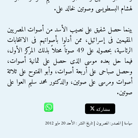
لهشام البسطويسى وصوتين لخالد على.
بينما حصل شفيق على نصيب الأسد من أصوات المصريين
المقيمين فى إسرائيل، ممن أدلوا بأصواتهم فى الانتخابات
الرئاسية، بحصوله على 49 صوتاً محتلاً بذلك المركز الأول،
فيما حل بعده موسى الذى حصل على ثمانية أصوات،
وحصل صباحى على أربعة أصوات، وأبو الفتوح على ثلاثة
أصوات ومرسى على صوتين، والدكتور محمد سليم العوا على
صوتين.
مشاركة
سياسة | المصدر: المصريون | تاريخ النشر : الأحد 20 مايو 2012