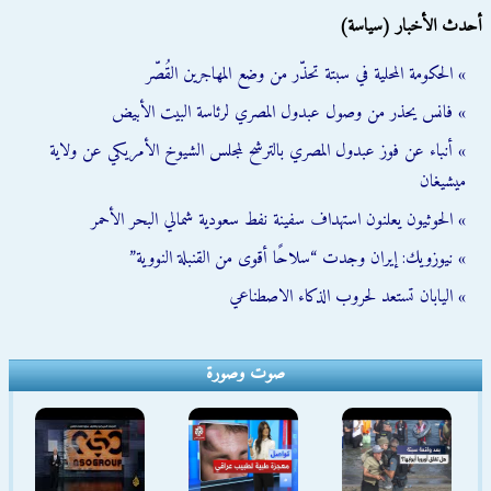
أحدث الأخبار (سياسة)
» الحكومة المحلية في سبتة تحذّر من وضع المهاجرين القُصّر
» فانس يحذر من وصول عبدول المصري لرئاسة البيت الأبيض
» أنباء عن فوز عبدول المصري بالترشح لمجلس الشيوخ الأمريكي عن ولاية
ميشيغان
» الحوثيون يعلنون استهداف سفينة نفط سعودية شمالي البحر الأحمر
» نيوزويك: إيران وجدت “سلاحًا أقوى من القنبلة النووية”
» اليابان تستعد لحروب الذكاء الاصطناعي
صوت وصورة