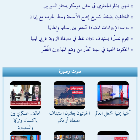
» ظهور بشار الجعفري في حفل بموسكو يستفز السوريين
» البنتاغون يضغط لتسريع إنتاج الأسلحة وسط الحرب مع إيران
» حرب الإجراءات المضادة تستعر بين إسبانيا وإيطاليا
» هجوم بمسيّرة يستهدف خزان نفط في مصفاة الزاوية غربي ليبيا
» الحكومة المحلية في سبتة تحذّر من وضع المهاجرين القُصّر
صوت وصورة
أغنية يمنية تشغل العالم
الحوثيون يعلنون استهداف
تحالف عسكري بين
مصفاة أرامكو
باكستان وتركيا
والسعودية