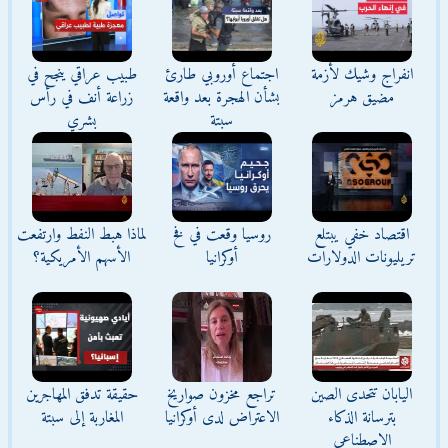
انفراج وشيك لأزمة
اجتماع أوروبي طارئ
طبيب عراقي ينجح في
مضيق هرمز
بشأن الهجرة بعد واقعة
زراعة أنف في رأس
سبتة
بشري
اقتصاد خفي يبتلع
روسيا وقعت في فخ
لماذا هبط النفط وارتفعت
تريليونات الدولارات
أوكرانيا
الأسهم الأمريكية؟
اليابان تتحدى الصين
تراجع مخزون صواريخ
حقيقة تدفق المهاجرين
بترسانة الذكاء
الاعتراض لدى أوكرانيا
المغاربة إلى سبتة
الاصطناعي