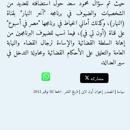
حيث تم سؤال محمود سعد حول استضافته للعديد من
الشخصيات والضيوف في برنامجه "آخر النهار" بقناة
(النهار)، وكذلك أماني الخياط في برنامجها "مصر في أسبوع"
على قناة (أون تي في)، فيما نسب للضيوف البرنامجين من
إهانة السلطة القضائية والإساءة لرجال القضاء والنيابة
العامة والتعليق على الأحكام القضائية ومحاولة التدخل في
سير العدالة.
مشاركة
سياسة | المصدر: إخوان أون لاين | تاريخ النشر : الجمعة 02 نوفمبر 2012