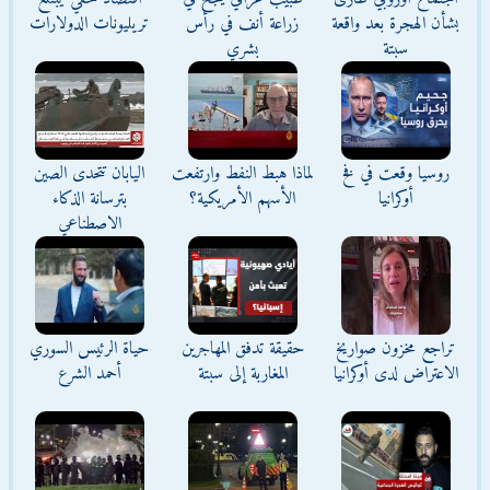
بشأن الهجرة بعد واقعة
زراعة أنف في رأس
تريليونات الدولارات
سبتة
بشري
روسيا وقعت في فخ
لماذا هبط النفط وارتفعت
اليابان تتحدى الصين
أوكرانيا
الأسهم الأمريكية؟
بترسانة الذكاء
الاصطناعي
تراجع مخزون صواريخ
حقيقة تدفق المهاجرين
حياة الرئيس السوري
الاعتراض لدى أوكرانيا
المغاربة إلى سبتة
أحمد الشرع