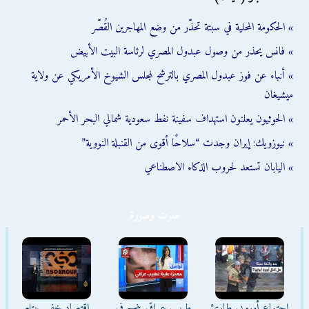
» الحكومة المحلية في سبتة تحذّر من وضع المهاجرين القُصّر
» فانس يحذر من وصول عبدول المصري لرئاسة البيت الأبيض
» أنباء عن فوز عبدول المصري بالترشح لمجلس الشيوخ الأمريكي عن ولاية
ميشيغان
» الحوثيون يعلنون استهداف سفينة نفط سعودية شمالي البحر الأحمر
» نيوزويك: إيران وجدت “سلاحًا أقوى من القنبلة النووية”
» اليابان تستعد لحروب الذكاء الاصطناعي
صوت وصورة
اجتماع أوروبي طارئ
طبيب عراقي ينجح في
اقتصاد خفي يبتلع