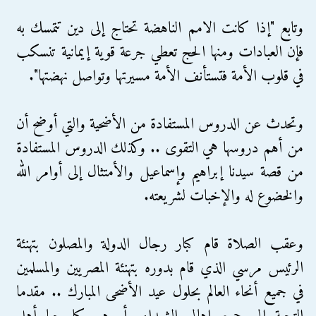
وتابع "إذا كانت الامم الناهضة تحتاج إلى دين تتمسك به
فإن العبادات ومنها الحج تعطي جرعة قوية إيمانية تنسكب
في قلوب الأمة فتستأنف الأمة مسيرتها وتواصل نهضتها".
وتحدث عن الدروس المستفادة من الأضحية والتي أوضح أن
من أهم دروسها هي التقوى .. وكذلك الدروس المستفادة
من قصة سيدنا إبراهيم وإسماعيل والأمتثال إلى أوامر الله
والخضوع له والإخبات لشريعته.
وعقب الصلاة قام كبار رجال الدولة والمصلون بتهنئة
الرئيس مرسي الذي قام بدوره بتهنئة المصريين والمسلمين
في جميع أنحاء العالم بحلول عيد الأضحى المبارك .. مقدما