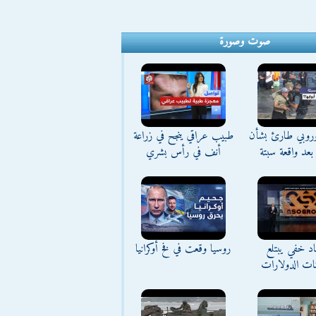
صوت وصورة
وروبي طارئ بشأن
طبيب عراقي ينجح في زراعة
بعد واقعة سبتة
أنف في رأس بشري
د خفي يبتلع
روسيا وقعت في فخ أوكرانيا
نات الدولارات