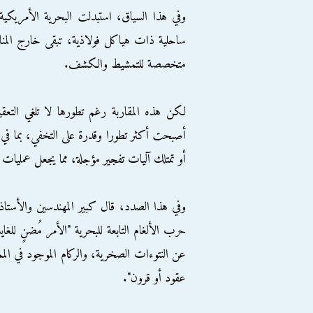
وفي هذا السياق، استبدلت البحرية الأمريكية 
ساحلية ذات هياكل فولاذية، تبقى خارج المنا
متخصصة للتمشيط والكشف.
لكن هذه المقاربة رغم تطورها لا تلغي التعقيد
أصبحت أكثر تطورا وقدرة على التخفي، بما في 
أو تمتلك آليات تفجير مؤجلة، مما يجعل عمليات ا
وفي هذا الصدد، قال كبير المهندسين والأستا
حرب الألغام التابعة للبحرية "الأمر مُضنٍ للغاي
عن النتوءات الصخرية، والركام الموجود في الممر
عقود أو قرون".