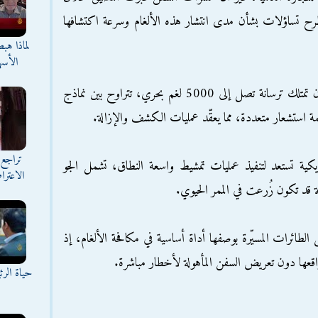
 تساؤلات بشأن مدى انتشار هذه الألغام وسرعة اكتشافها
لماذا هب
الأسه
وتشير تقديرات استخبارية أمريكية إلى أن إيران تمتلك ترسانة تصل إلى 5000 لغم بحري، تتراوح بين نماذج
نظمة استشعار متعددة، مما يعقّد عمليات الكشف والإزالة.
تراجع 
ريكية تستعد لتنفيذ عمليات تمشيط واسعة النطاق، تشمل الجو
الاعترا
ة قد تكون زُرعت في الممر الحيوي.
 الطائرات المسيّرة بوصفها أداة أساسية في مكافحة الألغام، إذ
قعها دون تعريض السفن المأهولة لأخطار مباشرة.
حياة الر