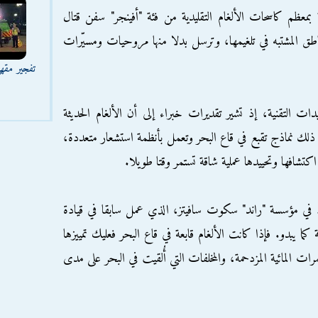
بمعظم كاسحات الألغام التقليدية من فئة "أفينجر" سفن قتال
طق المشتبه في تلغيمها، وترسل بدلا منها مروحيات ومسيّرات
تفجير مقه
ات التقنية، إذ تشير تقديرات خبراء إلى أن الألغام الحديثة
ذلك نماذج تقبع في قاع البحر وتعمل بأنظمة استشعار متعددة،
كتشافها وتحييدها عملية شاقة تستمر وقتا طويلا.
ذ في مؤسسة "راند" سكوت سافيتز، الذي عمل سابقا في قيادة
ة كما يبدو. فإذا كانت الألغام قابعة في قاع البحر فعليك تمييزها
ات المائية المزدحمة، والمخلفات التي أُلقيت في البحر على مدى