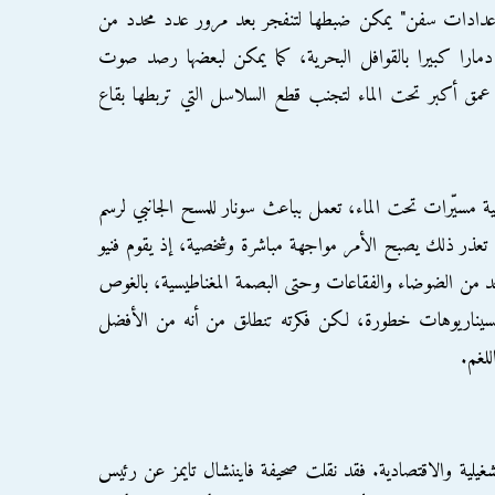
"عدادات سفن" يمكن ضبطها لتنفجر بعد مرور عدد محدد من
دمارا كبيرا بالقوافل البحرية، كما يمكن لبعضها رصد صوت
 عمق أكبر تحت الماء لتجنب قطع السلاسل التي تربطها بقاع
ية مسيّرات تحت الماء، تعمل بباعث سونار للمسح الجانبي لرسم
ا تعذر ذلك يصبح الأمر مواجهة مباشرة وشخصية، إذ يقوم فنيو
 من الضوضاء والفقاعات وحتى البصمة المغناطيسية، بالغوص
 السيناريوهات خطورة، لكن فكرته تنطلق من أنه من الأفضل
للغم.
تشغيلية والاقتصادية. فقد نقلت صحيفة فايننشال تايمز عن رئيس