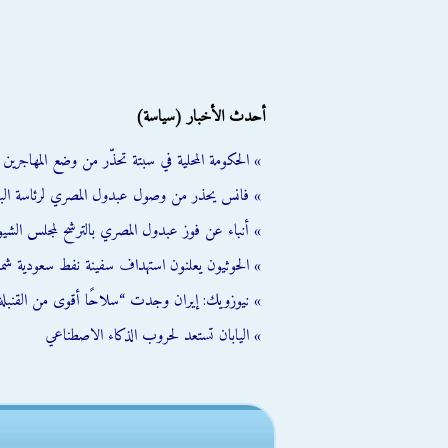
أحدث الأخبار (سياسة)
» الحكومة المحلية في سبتة تحذّر من وضع المهاجرين ال
» فانس يحذر من وصول عبدول المصري لرئاسة الب
» أنباء عن فوز عبدول المصري بالترشح لمجلس الشي
» الحوثيون يعلنون استهداف سفينة نفط سعودية شمال
» نيوزويك: إيران وجدت “سلاحًا أقوى من القنبلة 
» اليابان تستعد لحروب الذكاء الاصطناعي