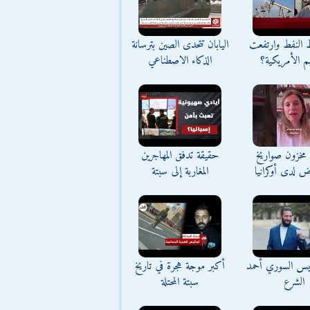
ط النفط وارتفعت
اليابان تتحدى الصين بترسانة
م الأمريكية؟
الذكاء الاصطناعي
مخزون صواريخ
حقيقة تدفق المهاجرين
ض لدى أوكرانيا
المغاربة إلى سبتة
ئيس السوري أحمد
أكبر موجة هجرة في تاريخ
الشرع
سبتة المحتلة