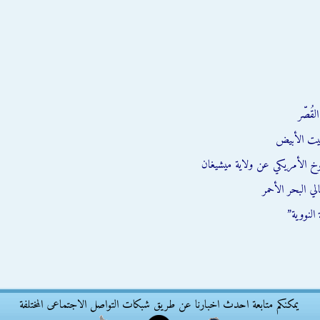
قُصّر
يت الأبيض
وخ الأمريكي عن ولاية ميشيغان
ي البحر الأحمر
النووية”
يمكنكم متابعة احدث اخبارنا عن طريق شبكات التواصل الاجتماعى المختلفة