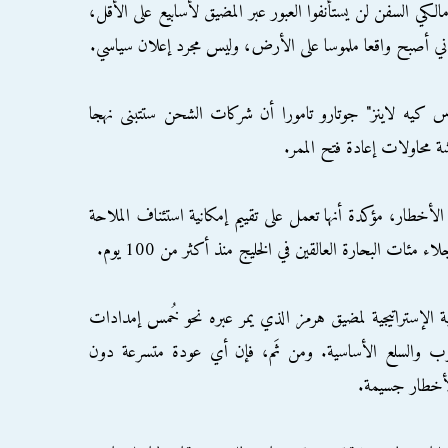
الكي السفن لن يستأنفوا العبور عبر المضيق لأسابيع على الأقل،
راني أصبح واقعا ملموسا على الأرض، وليس مجرد إعلان سياسي.
 كيه لاينز" جوتارو تامورا أن شركات الشحن ستتبنى نهجا
محاولات إعادة فتح الممر.
الأخطار، مؤكدة أنها تعمل على تقييم إمكانية استئناف الملاحة
مئات البحارة العالقين في الخليج منذ أكثر من 100 يوم.
مية الإستراتيجية لمضيق هرمز الذي يمر عبره نحو خُمس إمدادات
لحبوب والسلع الأساسية. ومن ثَم، فإن أي عودة متسرعة دون
 لأخطار جسيمة.