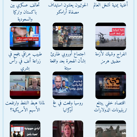
أغنية يمنية تشغل العالم
الحوثيون يعلنون استهداف
تحالف عسكري بين
مصفاة أرامكو
باكستان وتركيا
والسعودية
انفراج وشيك لأزمة
اجتماع أوروبي طارئ
طبيب عراقي ينجح في
مضيق هرمز
بشأن الهجرة بعد واقعة
زراعة أنف في رأس
سبتة
بشري
اقتصاد خفي يبتلع
روسيا وقعت في فخ
لماذا هبط النفط وارتفعت
تريليونات الدولارات
أوكرانيا
الأسهم الأمريكية؟