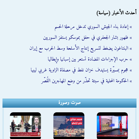
أحدث الأخبار (سياسة)
» إعادة بناء الجيش السوري تدخل مرحلة الحسم
» ظهور بشار الجعفري في حفل بموسكو يستفز السوريين
» البنتاغون يضغط لتسريع إنتاج الأسلحة وسط الحرب مع إيران
» حرب الإجراءات المضادة تستعر بين إسبانيا وإيطاليا
» هجوم بمسيّرة يستهدف خزان نفط في مصفاة الزاوية غربي ليبيا
» الحكومة المحلية في سبتة تحذّر من وضع المهاجرين القُصّر
صوت وصورة