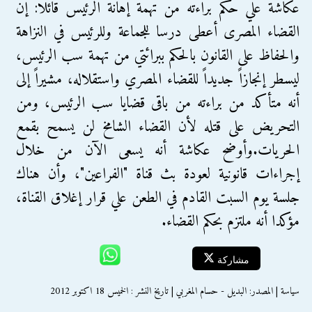
عكاشة علي حكم براءته من تهمة إهانة الرئيس قائلاً: إن
القضاء المصرى أعطى درسا للجماعة وللرئيس في النزاهة
والحفاظ على القانون بالحكم ببرائتي من تهمة سب الرئيس،
ليسطر إنجازاً جديداً للقضاء المصري واستقلاله، مشيراً إلى
أنه متأكد من براءته من باقى قضايا سب الرئيس، ومن
التحريض على قتله لأن القضاء الشامخ لن يسمح بقمع
الحريات.وأوضح عكاشة أنه يسعى الآن من خلال
إجراءات قانونية لعودة بث قناة "الفراعين"، وأن هناك
جلسة يوم السبت القادم في الطعن علي قرار إغلاق القناة،
مؤكدا أنه ملتزم بحكم القضاء.
مشاركة
سياسة | المصدر: البديل - حسام المغربي | تاريخ النشر : الخميس 18 اكتوبر 2012