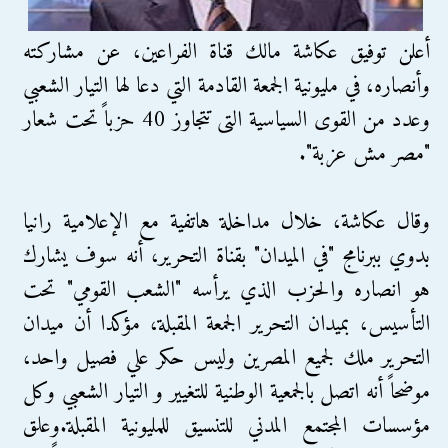
أعلن توفيق عكاشة مالك قناة الفراعين، عن مشاركته
وأنصاره، في مليونية الجمعة القادمة التي دعا لها التيار الشعبي
وعدد من القوى السياسية التى تتجاوز 40 حزباً تحت شعار
"مصر مش عزبة".
وقال عكاشة، خلال مداخلة هاتفية مع الإعلامية رانيا
بدوي ببرنامج "في الميدان" بقناة التحرير، أنه سوف يشارك
هو انصاره والحزب الذي يرأسه "الشعب القومي" تحت
التأسيس، بميدان التحرير الجمعة المقبلة، مؤكدا أن ميدان
التحرير ملك لجميع المصرين وليس حكر علي فصيل واحد،
موضحاً أنه اتصل بالجمعية الوطنية للتغيير و التيار الشعبي وكل
مؤسسات المجتمع المدني للتنسيق للمليونية المقبلة.وعلق