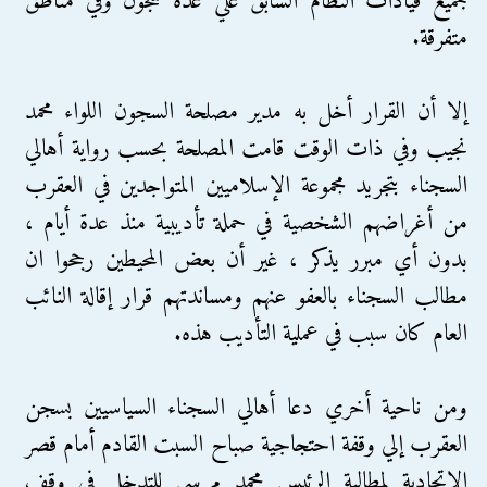
جميع قيادات النظام السابق علي عدة سجون وفي مناطق
متفرقة.
إلا أن القرار أخل به مدير مصلحة السجون اللواء محمد
نجيب وفي ذات الوقت قامت المصلحة بحسب رواية أهالي
السجناء بتجريد مجموعة الإسلاميين المتواجدين في العقرب
من أغراضهم الشخصية في حملة تأديبية منذ عدة أيام ،
بدون أي مبرر يذكر ، غير أن بعض المحيطين رجحوا ان
مطالب السجناء بالعفو عنهم ومساندتهم قرار إقالة النائب
العام كان سبب في عملية التأديب هذه.
ومن ناحية أخري دعا أهالي السجناء السياسيين بسجن
العقرب إلي وقفة احتجاجية صباح السبت القادم أمام قصر
الاتحادية لمطالبة الرئيس محمد مرسي للتدخل في وقف