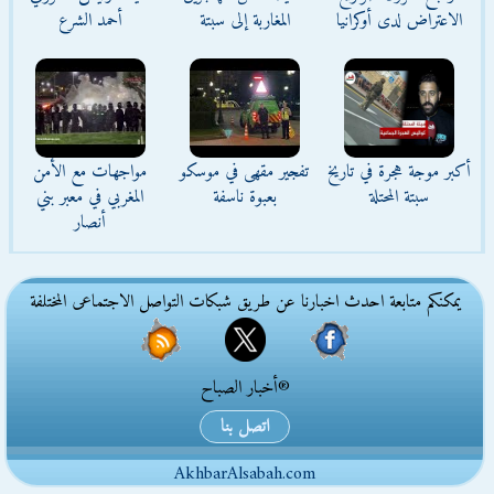
الاعتراض لدى أوكرانيا
المغاربة إلى سبتة
أحمد الشرع
أكبر موجة هجرة في تاريخ
تفجير مقهى في موسكو
مواجهات مع الأمن
سبتة المحتلة
بعبوة ناسفة
المغربي في معبر بني
أنصار
يمكنكم متابعة احدث اخبارنا عن طريق شبكات التواصل الاجتماعى المختلفة
®أخبار الصباح
اتصل بنا
AkhbarAlsabah.com