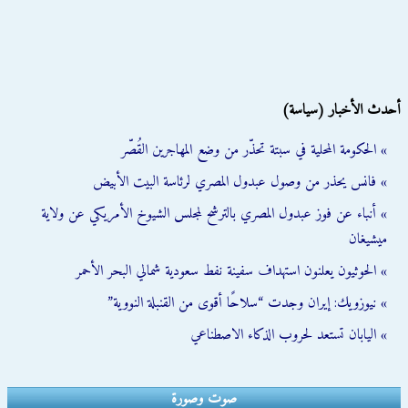
أحدث الأخبار (سياسة)
» الحكومة المحلية في سبتة تحذّر من وضع المهاجرين القُصّر
» فانس يحذر من وصول عبدول المصري لرئاسة البيت الأبيض
» أنباء عن فوز عبدول المصري بالترشح لمجلس الشيوخ الأمريكي عن ولاية
ميشيغان
» الحوثيون يعلنون استهداف سفينة نفط سعودية شمالي البحر الأحمر
» نيوزويك: إيران وجدت “سلاحًا أقوى من القنبلة النووية”
» اليابان تستعد لحروب الذكاء الاصطناعي
صوت وصورة