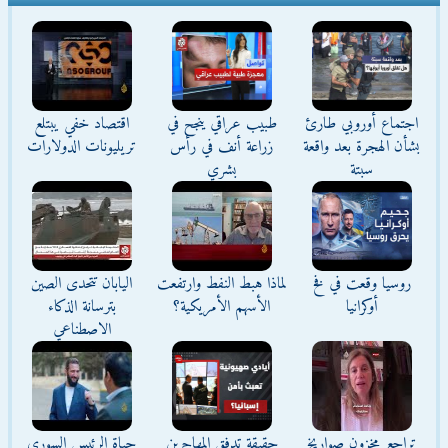
اجتماع أوروبي طارئ
طبيب عراقي ينجح في
اقتصاد خفي يبتلع
بشأن الهجرة بعد واقعة
زراعة أنف في رأس
تريليونات الدولارات
سبتة
بشري
روسيا وقعت في فخ
لماذا هبط النفط وارتفعت
اليابان تتحدى الصين
أوكرانيا
الأسهم الأمريكية؟
بترسانة الذكاء
الاصطناعي
تراجع مخزون صواريخ
حقيقة تدفق المهاجرين
حياة الرئيس السوري