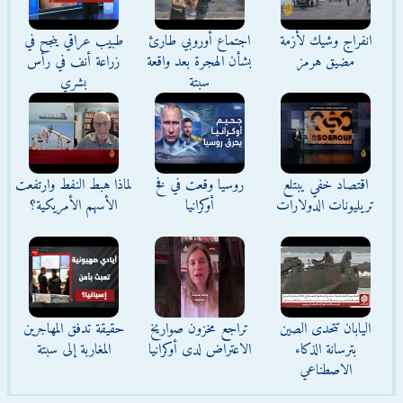
انفراج وشيك لأزمة
اجتماع أوروبي طارئ
طبيب عراقي ينجح في
مضيق هرمز
بشأن الهجرة بعد واقعة
زراعة أنف في رأس
سبتة
بشري
اقتصاد خفي يبتلع
روسيا وقعت في فخ
لماذا هبط النفط وارتفعت
تريليونات الدولارات
أوكرانيا
الأسهم الأمريكية؟
اليابان تتحدى الصين
تراجع مخزون صواريخ
حقيقة تدفق المهاجرين
بترسانة الذكاء
الاعتراض لدى أوكرانيا
المغاربة إلى سبتة
الاصطناعي