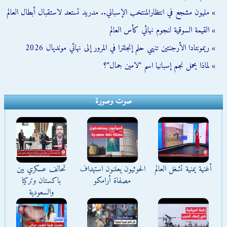
» مليون مشجع في انتظارالمنتخب الإسباني.. مدريد تستعد لاستقبال أبطال العالم
» القيمة السوقية لنجوم نهائي كأس العالم
» ريمونتادا الأرجنتين تنهي حلم إنجلترا في المرور إلى نهائي مونديال 2026
» لماذا يحمل نجم إسبانيا اسم "لامين جمال"؟
صوت وصورة
أغنية يمنية تشغل العالم
الحوثيون يعلنون استهداف
تحالف عسكري بين
مصفاة أرامكو
باكستان وتركيا
والسعودية