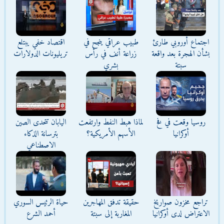
اجتماع أوروبي طارئ
طبيب عراقي ينجح في
اقتصاد خفي يبتلع
بشأن الهجرة بعد واقعة
زراعة أنف في رأس
تريليونات الدولارات
سبتة
بشري
روسيا وقعت في فخ
لماذا هبط النفط وارتفعت
اليابان تتحدى الصين
أوكرانيا
الأسهم الأمريكية؟
بترسانة الذكاء
الاصطناعي
تراجع مخزون صواريخ
حقيقة تدفق المهاجرين
حياة الرئيس السوري
الاعتراض لدى أوكرانيا
المغاربة إلى سبتة
أحمد الشرع