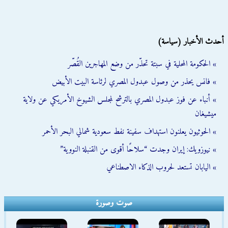
أحدث الأخبار (سياسة)
» الحكومة المحلية في سبتة تحذّر من وضع المهاجرين القُصّر
» فانس يحذر من وصول عبدول المصري لرئاسة البيت الأبيض
» أنباء عن فوز عبدول المصري بالترشح لمجلس الشيوخ الأمريكي عن ولاية
ميشيغان
» الحوثيون يعلنون استهداف سفينة نفط سعودية شمالي البحر الأحمر
» نيوزويك: إيران وجدت “سلاحًا أقوى من القنبلة النووية”
» اليابان تستعد لحروب الذكاء الاصطناعي
صوت وصورة