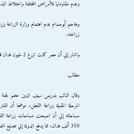
وعدم مقاومتها للأمراض المختلفة واختلاط البذور 
وهاجم أبوصدام عدم اهتمام وزارة الزراعة بز
زراعته.
واشار إلي أن مصر كانت تزرع 2 مليون فدان قطن، والآن تقلصت المساحة لـ 200 ألف فدان فقط.
مطالب
وقال النائب بدريس سيف الدين عضو لجنة ال
المرحلة المقبلة بزراعة القطن، موضحا أن ال
مساحاته إلي أن اصبحت مساحات زراعة القط
350 ألف فدان، مما يدفع الدولة إلي تصنيع الغزل والنسيج في مصر وتنميتها.