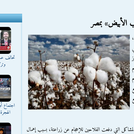
ب الأبيض» بمصر
،
ي
تحالف عس
ز
وترك
م
م
ع
اجتماع أ
الهجرة 
مشاكل التي دفعت الفلاحين للإحجام عن زراعتة، بسبب إهمال