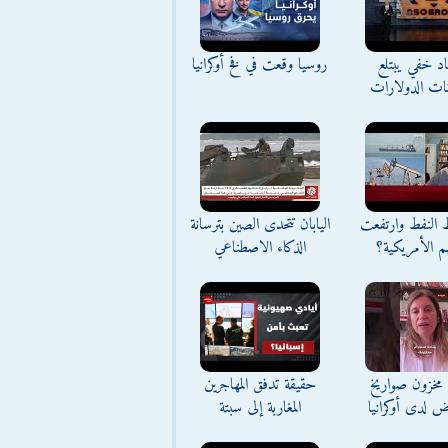
د خفي يبتلع
روسيا وقعت في فخ أوكرانيا
نات الدولارات
ط النفط وارتفعت
اليابان تتحدى الصين بترسانة
م الأمريكية؟
الذكاء الاصطناعي
مخزون صواريخ
حقيقة تدفق المهاجرين
ض لدى أوكرانيا
المغاربة إلى سبتة