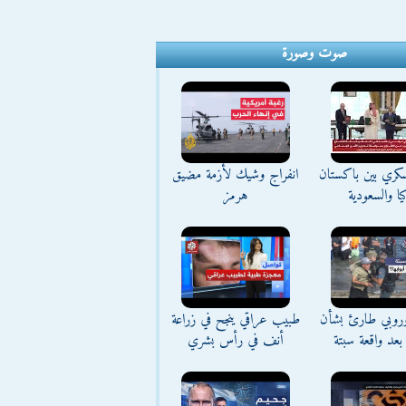
صوت وصورة
كري بين باكستان
انفراج وشيك لأزمة مضيق
يا والسعودية
هرمز
وروبي طارئ بشأن
طبيب عراقي ينجح في زراعة
بعد واقعة سبتة
أنف في رأس بشري