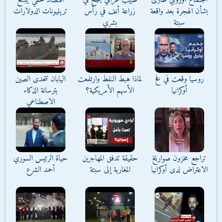
اجتماع أوروبي طارئ
طبيب عراقي ينجح في
اقتصاد خفي يبتلع
بشأن الهجرة بعد واقعة
زراعة أنف في رأس
تريليونات الدولارات
سبتة
بشري
روسيا وقعت في فخ
لماذا هبط النفط وارتفعت
اليابان تتحدى الصين
أوكرانيا
الأسهم الأمريكية؟
بترسانة الذكاء
الاصطناعي
تراجع مخزون صواريخ
حقيقة تدفق المهاجرين
حياة الرئيس السوري
الاعتراض لدى أوكرانيا
المغاربة إلى سبتة
أحمد الشرع