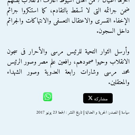
آخرها اغتيال 7 من أهالى أسيوط اعترف الانقلاب بقتلهم
ضمن جرائمه التى لا تسقط بالتقادم، كما استنكروا جرائم
الإخفاء القسرى والاعتقال التعسفى والانتهاكات والجرائم
داخل السجون.
وأرسل الثوار التحية للرئيس مرسى والأحرار فى سجون
الانقلاب وحيوا صمودهم، رافعين علم مصر وصور الرئيس
محمد مرسى وشارات رابعة العدوية وصور الشهداء
والمعتقلين.
مشاركة
سياسة | المصدر: الحرية و العدالة | تاريخ النشر : الجمعة 23 يونيو 2017