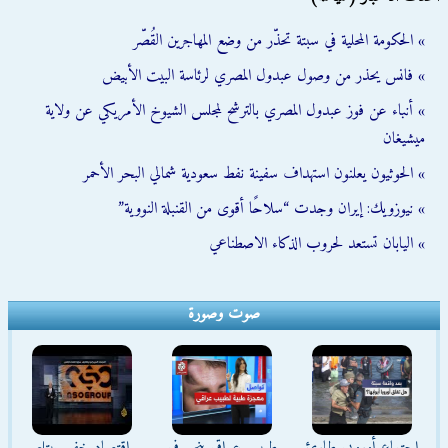
» الحكومة المحلية في سبتة تحذّر من وضع المهاجرين القُصّر
» فانس يحذر من وصول عبدول المصري لرئاسة البيت الأبيض
» أنباء عن فوز عبدول المصري بالترشح لمجلس الشيوخ الأمريكي عن ولاية
ميشيغان
» الحوثيون يعلنون استهداف سفينة نفط سعودية شمالي البحر الأحمر
» نيوزويك: إيران وجدت “سلاحًا أقوى من القنبلة النووية”
» اليابان تستعد لحروب الذكاء الاصطناعي
صوت وصورة