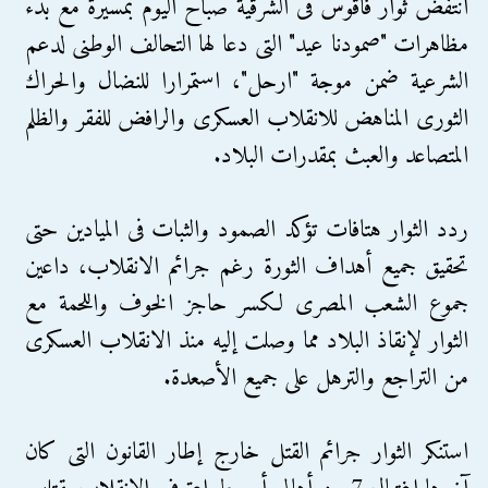
انتفض ثوار فاقوس فى الشرقية صباح اليوم بمسيرة مع بدء
مظاهرات "صمودنا عيد" التى دعا لها التحالف الوطنى لدعم
الشرعية ضمن موجة "ارحل"، استمرارا للنضال والحراك
الثورى المناهض للانقلاب العسكرى والرافض للفقر والظلم
المتصاعد والعبث بمقدرات البلاد.
ردد الثوار هتافات تؤكد الصمود والثبات فى الميادين حتى
تحقيق جميع أهداف الثورة رغم جرائم الانقلاب، داعين
جموع الشعب المصرى لكسر حاجز الخوف واللحمة مع
الثوار لإنقاذ البلاد مما وصلت إليه منذ الانقلاب العسكرى
من التراجع والترهل على جميع الأصعدة.
استنكر الثوار جرائم القتل خارج إطار القانون التى كان