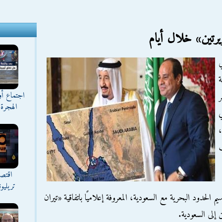
يرتين» خلال أيام
ي
ة
اجتماع أ
الهجرة 
ي
،
اقتصا
تريليو
يم الحدود البحرية مع السعودية، المعروفة إعلاميًا باتفاقية «تيران
ن إلى السعودية.