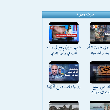
صوت وصورة
وروبي طارئ بشأن
طبيب عراقي ينجح في زراعة
بعد واقعة سبتة
أنف في رأس بشري
د خفي يبتلع
روسيا وقعت في فخ أوكرانيا
نات الدولارات