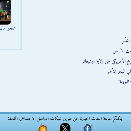
تفجير مقه
قُصّر
يت الأبيض
وخ الأمريكي عن ولاية ميشيغان
ي البحر الأحمر
النووية”
يمكنكم متابعة احدث اخبارنا عن طريق شبكات التواصل الاجتماعى المختلفة