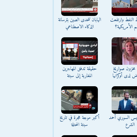
ط النفط وارتفعت
اليابان تتحدى الصين بترسانة
م الأمريكية؟
الذكاء الاصطناعي
مخزون صواريخ
حقيقة تدفق المهاجرين
ض لدى أوكرانيا
المغاربة إلى سبتة
ئيس السوري أحمد
أكبر موجة هجرة في تاريخ
الشرع
سبتة المحتلة