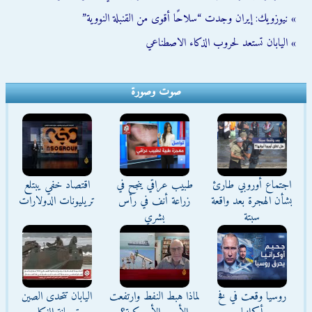
» نيوزويك: إيران وجدت “سلاحًا أقوى من القنبلة النووية”
» اليابان تستعد لحروب الذكاء الاصطناعي
صوت وصورة
اجتماع أوروبي طارئ
طبيب عراقي ينجح في
اقتصاد خفي يبتلع
بشأن الهجرة بعد واقعة
زراعة أنف في رأس
تريليونات الدولارات
سبتة
بشري
روسيا وقعت في فخ
لماذا هبط النفط وارتفعت
اليابان تتحدى الصين