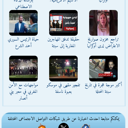
أوكرانيا
الأسهم الأمريكية؟
بترسانة الذكاء
الاصطناعي
تراجع مخزون صواريخ
حقيقة تدفق المهاجرين
حياة الرئيس السوري
الاعتراض لدى أوكرانيا
المغاربة إلى سبتة
أحمد الشرع
أكبر موجة هجرة في تاريخ
تفجير مقهى في موسكو
مواجهات مع الأمن
سبتة المحتلة
بعبوة ناسفة
المغربي في معبر بني
أنصار
يمكنكم متابعة احدث اخبارنا عن طريق شبكات التواصل الاجتماعى المختلفة