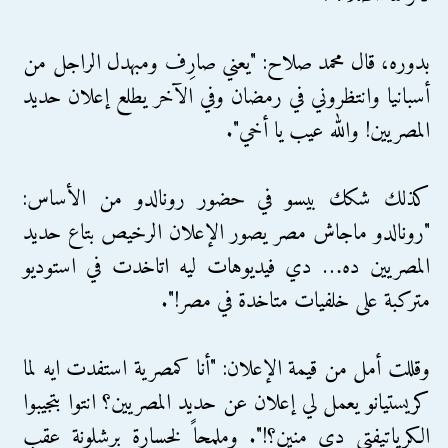
بدوره، قال محمد صلاح: "‏يعني صارِف ومبهدل الراجل من
أسبانيا وانتظروني في رمضان وفي الآخر يطلع إعلان حديد
المصريين! والله عيب يا أخي".
كذلك شكك بيسو في حضور رونالدو من الأساس:
"رونالدو ماجاش مصر يصور الإعلان الرخيص بتاع حديد
المصريين ده… دي فيديوهات ليه اتاخدت في استوديو
متركبة على خلفيات متاخدة في مصر!".
وقللت أمل من قيمة الإعلان: "أنا كمصرية استفدت ايه لما
كريستيانو يعمل لي إعلان عن حديد المصريين؟ انتوا بتجيبوا
الكرياتيفتي دي منين؟!". وملمحاً لخسارة برشلونة عقب