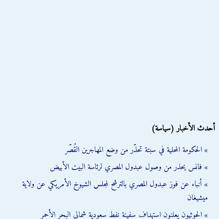
أحدث الأخبار (سياسة)
» الحكومة المحلية في سبتة تحذّر من وضع المهاجرين القُصّر
» فانس يحذر من وصول عبدول المصري لرئاسة البيت الأبيض
» أنباء عن فوز عبدول المصري بالترشح لمجلس الشيوخ الأمريكي عن ولاية
ميشيغان
» الحوثيون يعلنون استهداف سفينة نفط سعودية شمالي البحر الأحمر