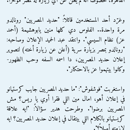
القاهرة، خصوصاً أنه لم يعلن عن أي زيارة له لمصر مؤخراً.
وغرّد أحد المستخدمين قائلاً: "‏حديد المصريين" رونالدو
مرة واحدة.. الفلوس دي كلها منين يابوهشيمة (أحمد
عز) نظام السيسي". وانتقد عبد الحميد الإعلان وصاحبه:
"رونالدو بمصر بزيارة سرية (أعلن عن زيارة أخته) لتصوير
إعلان حديد المصريين، دا اسمه السفه وحب الظهور-
وكانوا بيتهموا عز بالاحتكار".
واستغربت "فوشفوش": "‏ما حديد المصريين جايب كرستيانو
في إعلان أهو، امال مين اللي فقرا أوي يا ريس؟ مش
المصريين برضوا". وطرحت هدير سؤالاً: "‏ايه علاقة
كريستيانو بالكلام اللي بيتقال في إعلان حديد المصريين؟ ايه
لازمته أصلاً؟".