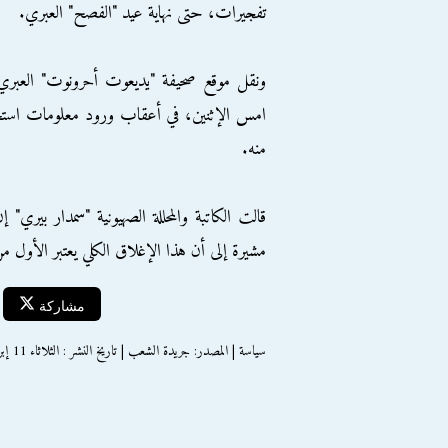
تفجيرات، حتى نهاية عيد "الفصح" العبري.
ونقل موقع صحيفة "يديعوت أحرونوت" العبر
امس الإثنين، في أعقاب ورود معلومات استخبا
منه.
قالت الكاتبة والمحللة الصهيونية "سمدار بيري
مشيرة إلى أن هذا الإغلاق الكلي يعتبر الأول م
مشاركة
سياسة | المصدر: جريدة الشعب | تاريخ النشر : الثلاثاء 11 إبريل 2017