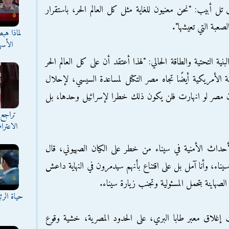
ل أبيب: "نحن معنيون للغاية مثل كل العالم الحر، باستقرار
صعبة التي تعيشها".
لماذا هب
الأسه
ية التحتية والطاقة الحالي: "لهذا أعتقد أن على كل العالم الحر
ياسة الأمريكية أيضًا تجاه مصر التكتل لمساعدة السيسي، لإحلال
 لأن مصر لو انهارت فلن يكون ذلك خطرا لإسرائيل وحدها، بل
تراجع 
الاعترا
داث الأمنية في سيناء من خطر على الكيان الصهيوني، قال
ناء، وأنا آمل بل على اقتناع بأنهم سيدمرون في النهاية داعش
لصهاينة بتحمل المسئولية وتجنب زيارة سيناء.
حياة الر
إغلاق معبر طابا البري، على الحدود المصرية، خشية وقوع