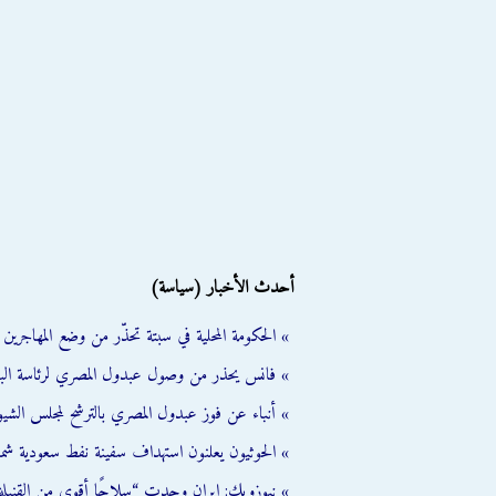
أحدث الأخبار (سياسة)
» الحكومة المحلية في سبتة تحذّر من وضع المهاجرين ال
» فانس يحذر من وصول عبدول المصري لرئاسة الب
» أنباء عن فوز عبدول المصري بالترشح لمجلس الشي
» الحوثيون يعلنون استهداف سفينة نفط سعودية شمال
» نيوزويك: إيران وجدت “سلاحًا أقوى من القنبلة 