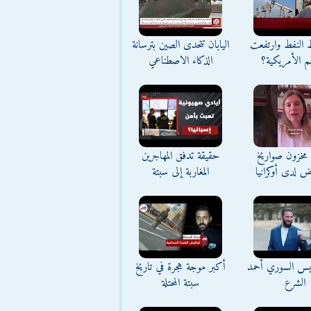
ط النفط وارتفعت
اليابان تتحدى الصين بترسانة
م الأمريكية؟
الذكاء الاصطناعي
مخزون صواريخ
حقيقة تدفق المهاجرين
ض لدى أوكرانيا
المغاربة إلى سبتة
ئيس السوري أحمد
أكبر موجة هجرة في تاريخ
الشرع
سبتة المحتلة