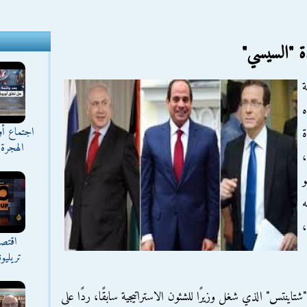
ة "السيسي"
ة
ه
اجتماع أ
ة
الهجرة 
،
و
ه
اقتصا
تريليو
اينتس" الذي شغل وزيرًا للشئون الاستراتيجية سابقًا، ردًا على