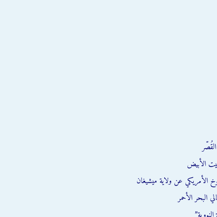
قُصّر
يت الأبيض
وخ الأمريكي عن ولاية ميشيغان
ي البحر الأحمر
النووية”